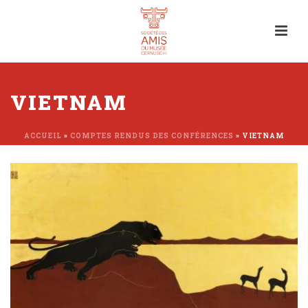
VIETNAM
ACCUEIL
»
COMPTES RENDUS DES CONFÉRENCES
»
VIETNAM