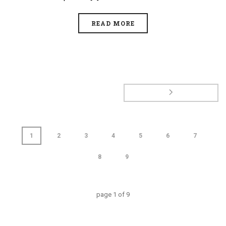
READ MORE
1
2
3
4
5
6
7
8
9
page
1
of
9