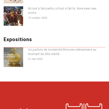
Ni tout à fait partis, ni tout à fait là. Vivre avec ses
morts
13 octobre 2026
Expositions
Un parfum de modernité Bronzes vietnamiens au
tournant du XXe siècle
21 mai 2026