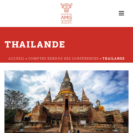
THAILANDE
ACCUEIL
»
COMPTES RENDUS DES CONFÉRENCES
»
THAILANDE