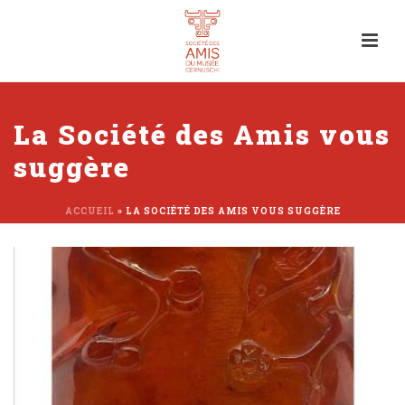
La Société des Amis vous
suggère
ACCUEIL
»
LA SOCIÉTÉ DES AMIS VOUS SUGGÈRE