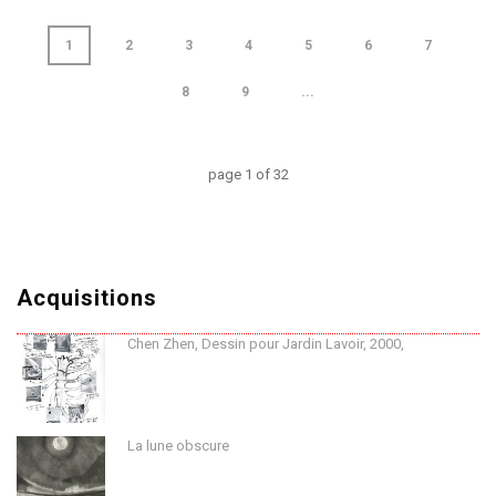
1
2
3
4
5
6
7
8
9
...
page
1
of
32
Acquisitions
Chen Zhen, Dessin pour Jardin Lavoir, 2000,
La lune obscure