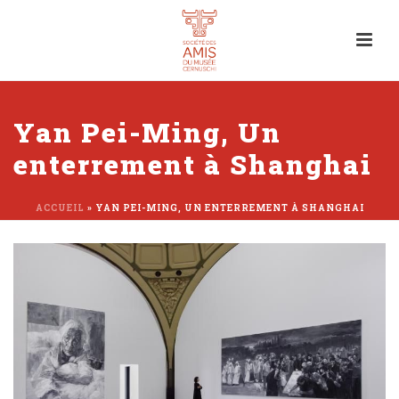
Yan Pei-Ming, Un
enterrement à Shanghai
ACCUEIL
»
YAN PEI-MING, UN ENTERREMENT À SHANGHAI