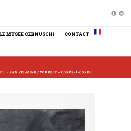
LE MUSÉE CERNUSCHI
CONTACT
EIL
»
YAN PEI-MING / COURBET – CORPS-À-CORPS