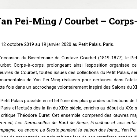
an Pei-Ming / Courbet – Corps
 12 octobre 2019 au 19 janvier 2020 au Petit Palais. Paris.
l’occasion du Bicentenaire de Gustave Courbet (1819-1877), le Peti
urbet, Corps-à-corps, prolongeant ainsi l’exposition organisée 
œuvres de Courbet, toutes issues des collections du Petit Palais, se
numentales de Yan Pei-Ming réalisées pour certaines dans l’ateli
tte fois dans un accrochage volontairement inspiré des Salons du XIXe
 Petit Palais possède en effet l’une des plus grandes collections de 
 Paris effectués dès la fin du XIXe siècle, enrichis au début du XXe 
 critique Théodore Duret. Cet ensemble comprend des œuvres majeu
mmeil
,
Les Demoiselles de Bord de Seine
,
Proudhon et ses enfa
mpagne
, ou encore
La Sieste pendant la saison des foins
… Yan Pei