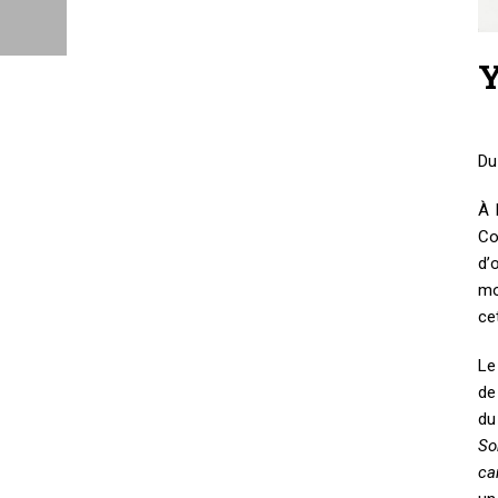
Y
Du
À 
Co
d’
mo
ce
Le
de
du
So
ca