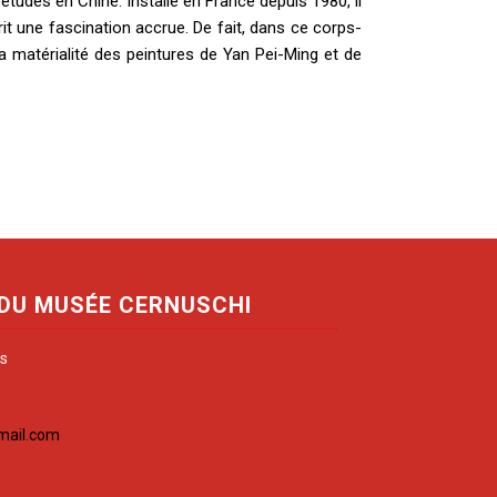
études en Chine. Installé en France depuis 1980, il
rrit une fascination accrue. De fait, dans ce corps-
a matérialité des peintures de Yan Pei-Ming et de
 DU MUSÉE CERNUSCHI
is
mail.com