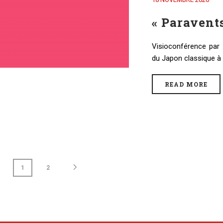
« Paravents
Visioconférence par E
du Japon classique à
READ MORE
1
2