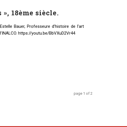
 », 18ème siècle.
stelle Bauer, Professeure d’histoire de l’art
 l’INALCO. https://youtu.be/BbVXuD2Vr44
page
1
of
2