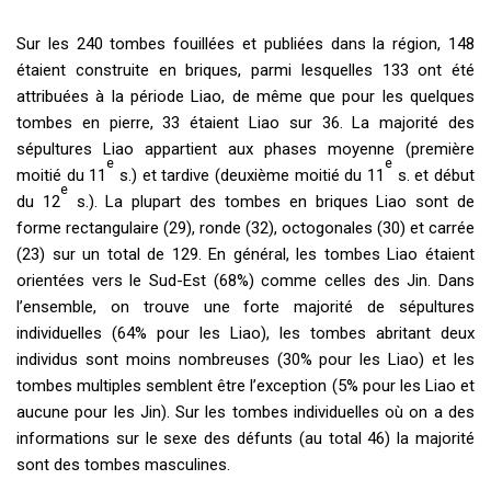
Sur les 240 tombes fouillées et publiées dans la région, 148
étaient construite en briques, parmi lesquelles 133 ont été
attribuées à la période Liao, de même que pour les quelques
tombes en pierre, 33 étaient Liao sur 36. La majorité des
sépultures Liao appartient aux phases moyenne (première
e
e
moitié du 11
s.) et tardive (deuxième moitié du 11
s. et début
e
du 12
s.). La plupart des tombes en briques Liao sont de
forme rectangulaire (29), ronde (32), octogonales (30) et carrée
(23) sur un total de 129. En général, les tombes Liao étaient
orientées vers le Sud-Est (68%) comme celles des Jin. Dans
l’ensemble, on trouve une forte majorité de sépultures
individuelles (64% pour les Liao), les tombes abritant deux
individus sont moins nombreuses (30% pour les Liao) et les
tombes multiples semblent être l’exception (5% pour les Liao et
aucune pour les Jin). Sur les tombes individuelles où on a des
informations sur le sexe des défunts (au total 46) la majorité
sont des tombes masculines.