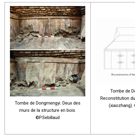
Tombe de D
Reconstitution du
Tombe de Dongmengyi. Deux des
(xiaozhang). 
murs de la structure en bois.
©P.Sebillaud