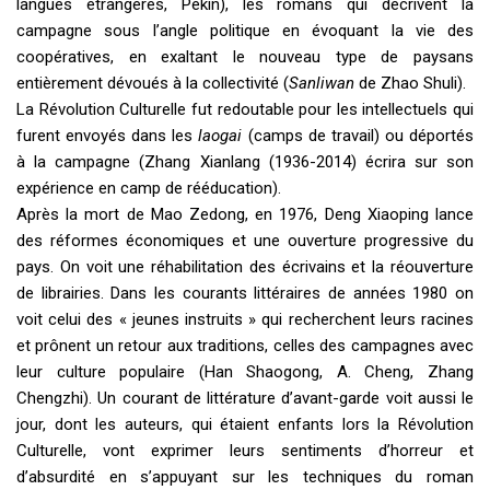
langues étrangères, Pékin), les romans qui décrivent la
campagne sous l’angle politique en évoquant la vie des
coopératives, en exaltant le nouveau type de paysans
entièrement dévoués à la collectivité (
Sanliwan
de Zhao Shuli).
La Révolution Culturelle fut redoutable pour les intellectuels qui
furent envoyés dans les
laogai
(camps de travail) ou déportés
à la campagne (Zhang Xianlang (1936-2014) écrira sur son
expérience en camp de rééducation).
Après la mort de Mao Zedong, en 1976, Deng Xiaoping lance
des réformes économiques et une ouverture progressive du
pays. On voit une réhabilitation des écrivains et la réouverture
de librairies. Dans les courants littéraires de années 1980 on
voit celui des « jeunes instruits » qui recherchent leurs racines
et prônent un retour aux traditions, celles des campagnes avec
leur culture populaire (Han Shaogong, A. Cheng, Zhang
Chengzhi). Un courant de littérature d’avant-garde voit aussi le
jour, dont les auteurs, qui étaient enfants lors la Révolution
Culturelle, vont exprimer leurs sentiments d’horreur et
d’absurdité en s’appuyant sur les techniques du roman