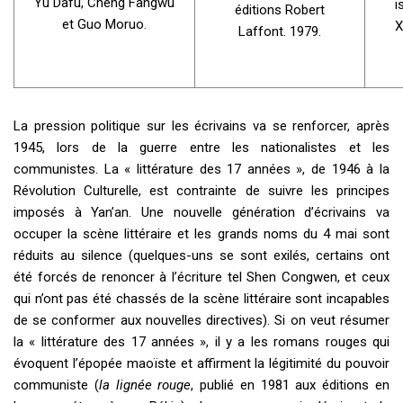
Yu Dafu, Cheng Fangwu
i
éditions Robert
et Guo Moruo.
X
Laffont. 1979.
La pression politique sur les écrivains va se renforcer, après
1945, lors de la guerre entre les nationalistes et les
communistes. La « littérature des 17 années », de 1946 à la
Révolution Culturelle, est contrainte de suivre les principes
imposés à Yan’an. Une nouvelle génération d’écrivains va
occuper la scène littéraire et les grands noms du 4 mai sont
réduits au silence (quelques-uns se sont exilés, certains ont
été forcés de renoncer à l’écriture tel Shen Congwen, et ceux
qui n’ont pas été chassés de la scène littéraire sont incapables
de se conformer aux nouvelles directives). Si on veut résumer
la « littérature des 17 années », il y a les romans rouges qui
évoquent l’épopée maoïste et affirment la légitimité du pouvoir
communiste (
la lignée rouge
, publié en 1981 aux éditions en