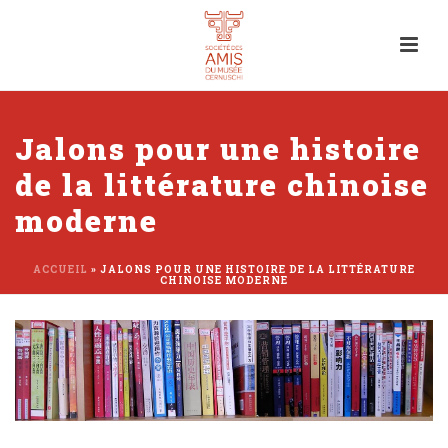
Jalons pour une histoire
de la littérature chinoise
moderne
ACCUEIL
»
JALONS POUR UNE HISTOIRE DE LA LITTÉRATURE
CHINOISE MODERNE