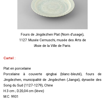
Fours de Jingdezhen Plat (Nom d’usage),
1127. Musée Cernuschi, musée des Arts de
lAsie de la Ville de Paris.
Cartel :
Plat en porcelaine
Porcelaine à couverte qingbai (blanc-bleuté), fours de
Jingdezhen, municipalité de Jingdezhen (Jiangxi), dynastie des
Song du Sud (1127-1279), Chine
H.3 cm ; D.20,04 cm (lèvre)
M.C. 9931