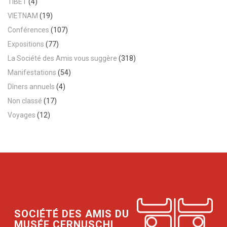
TIBET
(4)
VIETNAM
(19)
Conférences
(107)
Expositions
(77)
La Société des Amis vous suggère
(318)
Manifestations
(54)
Dîners annuels
(4)
Non classé
(17)
Voyages
(12)
SOCIÉTÉ DES AMIS DU
MUSÉE CERNUSCHI