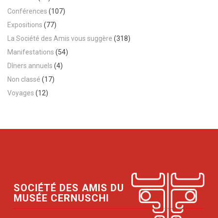
Conférences
(107)
Expositions
(77)
La Société des Amis vous suggère
(318)
Manifestations
(54)
Dîners annuels
(4)
Non classé
(17)
Voyages
(12)
SOCIÉTÉ DES AMIS DU
MUSÉE CERNUSCHI