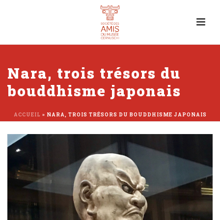
Nara, trois trésors du
bouddhisme japonais
ACCUEIL
»
NARA, TROIS TRÉSORS DU BOUDDHISME JAPONAIS