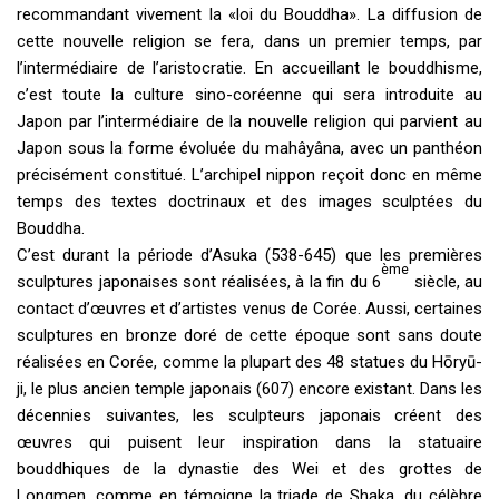
recommandant vivement la «loi du Bouddha». La diffusion de
cette nouvelle religion se fera, dans un premier temps, par
l’intermédiaire de l’aristocratie. En accueillant le bouddhisme,
c’est toute la culture sino-coréenne qui sera introduite au
Japon par l’intermédiaire de la nouvelle religion qui parvient au
Japon sous la forme évoluée du mahâyâna, avec un panthéon
précisément constitué. L’archipel nippon reçoit donc en même
temps des textes doctrinaux et des images sculptées du
Bouddha.
C’est durant la période d’Asuka (538-645) que les premières
ème
sculptures japonaises sont réalisées, à la fin du 6
siècle, au
contact d’œuvres et d’artistes venus de Corée. Aussi, certaines
sculptures en bronze doré de cette époque sont sans doute
réalisées en Corée, comme la plupart des 48 statues du Hōryū-
ji, le plus ancien temple japonais (607) encore existant. Dans les
décennies suivantes, les sculpteurs japonais créent des
œuvres qui puisent leur inspiration dans la statuaire
bouddhiques de la dynastie des Wei et des grottes de
Longmen, comme en témoigne la triade de Shaka, du célèbre