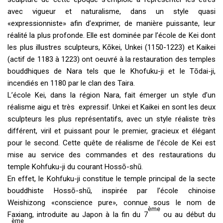
avec vigueur et naturalisme, dans un style quasi
«expressionniste» afin d’exprimer, de manière puissante, leur
réalité la plus profonde. Elle est dominée par l’école de Kei dont
les plus illustres sculpteurs, Kōkei, Unkei (1150-1223) et Kaikei
(actif de 1183 à 1223) ont oeuvré à la restauration des temples
bouddhiques de Nara tels que le Khofuku-ji et le Tōdai-ji,
incendiés en 1180 par le clan des Taira.
L’école Kei, dans la région Nara, fait émerger un style d’un
réalisme aigu et très expressif. Unkei et Kaikei en sont les deux
sculpteurs les plus représentatifs, avec un style réaliste très
différent, viril et puissant pour le premier, gracieux et élégant
pour le second. Cette quête de réalisme de l’école de Kei est
mise au service des commandes et des restaurations du
temple Kohfuku-ji du courant Hossō-shū.
En effet, le Kohfuku-ji constitue le temple principal de la secte
bouddhiste Hossō-shū, inspirée par l’école chinoise
Weishizong «conscience pure», connue sous le nom de
ème
Faxiang, introduite au Japon à la fin du 7
ou au début du
ème