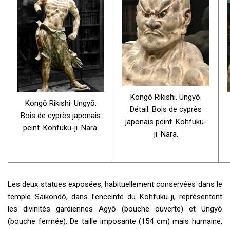
Kongō Rikishi. Ungyō.
Kongō Rikishi. Ungyō.
Détail. Bois de cyprès
Bois de cyprès japonais
japonais peint. Kohfuku-
peint. Kohfuku-ji. Nara.
ji. Nara.
Les deux statues exposées, habituellement conservées dans le
temple Saikondō, dans l’enceinte du Kohfuku-ji, représentent
les divinités gardiennes Agyō (bouche ouverte) et Ungyō
(bouche fermée). De taille imposante (154 cm) mais humaine,