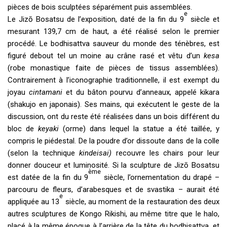
pièces de bois sculptées séparément puis assemblées.
e
Le Jizō Bosatsu de l’exposition, daté de la fin du 9
siècle et
mesurant 139,7 cm de haut, a été réalisé selon le premier
procédé. Le bodhisattva sauveur du monde des ténèbres, est
figuré debout tel un moine au crâne rasé et vêtu d’un
kesa
(robe monastique faite de pièces de tissus assemblées).
Contrairement à l’iconographie traditionnelle, il est exempt du
joyau
cintamani
et du bâton pourvu d’anneaux, appelé kikara
(shakujo en japonais). Ses mains, qui exécutent le geste de la
discussion, ont du reste été réalisées dans un bois différent du
bloc de
keyaki
(orme) dans lequel la statue a été taillée, y
compris le piédestal. De la poudre d’or dissoute dans de la colle
(selon la technique
kindeisai)
recouvre les chairs pour leur
donner douceur et luminosité. Si la sculpture de Jizō Bosatsu
ème
est datée de la fin du 9
siècle, l’ornementation du drapé –
parcouru de fleurs, d’arabesques et de svastika – aurait été
e
appliquée au 13
siècle, au moment de la restauration des deux
autres sculptures de Kongo Rikishi, au même titre que le halo,
placé à la même époque à l’arrière de la tête du bodhisattva, et