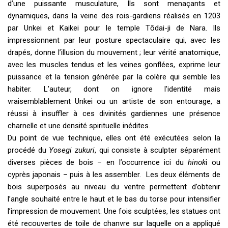
d’une puissante musculature, Ils sont menaçants et
dynamiques, dans la veine des rois-gardiens réalisés en 1203
par Unkei et Kaikei pour le temple Tōdai-ji de Nara. Ils
impressionnent par leur posture spectaculaire qui, avec les
drapés, donne l’illusion du mouvement ; leur vérité anatomique,
avec les muscles tendus et les veines gonflées, exprime leur
puissance et la tension générée par la colère qui semble les
habiter. L’auteur, dont on ignore l’identité mais
vraisemblablement Unkei ou un artiste de son entourage, a
réussi à insuffler à ces divinités gardiennes une présence
charnelle et une densité spirituelle inédites.
Du point de vue technique, elles ont été exécutées selon la
procédé du
Yosegi zukuri
, qui consiste à sculpter séparément
diverses pièces de bois – en l’occurrence ici du
hinok
i ou
cyprès japonais – puis à les assembler. Les deux éléments de
bois superposés au niveau du ventre permettent d’obtenir
l’angle souhaité entre le haut et le bas du torse pour intensifier
l’impression de mouvement. Une fois sculptées, les statues ont
été recouvertes de toile de chanvre sur laquelle on a appliqué