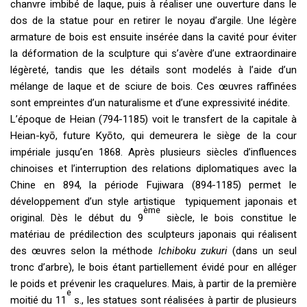
chanvre imbibé de laque, puis à réaliser une ouverture dans le
dos de la statue pour en retirer le noyau d’argile. Une légère
armature de bois est ensuite insérée dans la cavité pour éviter
la déformation de la sculpture qui s’avère d’une extraordinaire
légèreté, tandis que les détails sont modelés à l’aide d’un
mélange de laque et de sciure de bois. Ces œuvres raffinées
sont empreintes d’un naturalisme et d’une expressivité inédite.
L’époque de Heian (794-1185) voit le transfert de la capitale à
Heian-kyō, future Kyōto, qui demeurera le siège de la cour
impériale jusqu’en 1868. Après plusieurs siècles d’influences
chinoises et l’interruption des relations diplomatiques avec la
Chine en 894, la période Fujiwara (894-1185) permet le
développement d’un style artistique typiquement japonais et
ème
original. Dès le début du 9
siècle, le bois constitue le
matériau de prédilection des sculpteurs japonais qui réalisent
des œuvres selon la méthode
Ichiboku zukuri
(dans un seul
tronc d’arbre), le bois étant partiellement évidé pour en alléger
le poids et prévenir les craquelures. Mais, à partir de la première
e
moitié du 11
s., les statues sont réalisées à partir de plusieurs