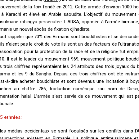
ouvement de la foi» fondé en 2012. Cette armée d’environ 1000 ho
 à Karachi et élevé en Arabie saoudite. L’objectif du mouvement e
sulmane rohingya persécutée. L’ARSA, opposée à l’armée birmane, c
rmanie un nouvel abcès de fixation djihadiste.
 faut rappeler que 70% des Birmans sont bouddhistes et se demander
’ils n’aient pas le droit de vote ils sont un des facteurs de l’ultran
’Association pour la protection de la race et de la religion» fut emp
10. Il est le leader du mouvement 969, mouvement politique bouddhi
s trois chiffres représentaient les 24 attributs des trois joyaux du
arma et les 9 du Sangha. Depuis, ces trois chiffres ont été instr
est-à-dire acheter bouddhiste et sont devenus une incitation à b
action au chiffre 786, traduction numérique «au nom de Dieu»
imentation halal. L’armée s’est servie de ce mouvement qui est p
tionale.
5 ethnies:
 les médias occidentaux se sont focalisés sur les conflits dans l’A
insurrections existent en Birmanie. La politique antimusulmane et