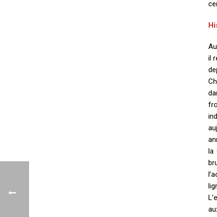
ce
Hi
Au
il
de
Ch
da
fr
in
au
an
la
br
l’
li
L’
au