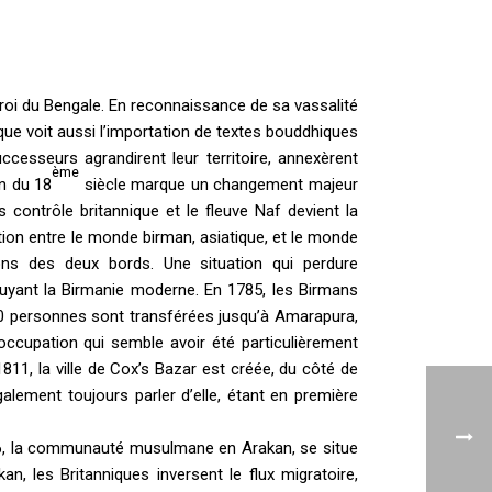
 roi du Bengale. En reconnaissance de sa vassalité
oque voit aussi l’importation de textes bouddhiques
cesseurs agrandirent leur territoire, annexèrent
ème
n du 18
siècle marque un changement majeur
s contrôle britannique et le fleuve Naf devient la
ration entre le monde birman, asiatique, et le monde
ions des deux bords. Une situation qui perdure
 fuyant la Birmanie moderne. En 1785, les Birmans
000 personnes sont transférées jusqu’à Amarapura,
occupation qui semble avoir été particulièrement
11, la ville de Cox’s Bazar est créée, du côté de
également toujours parler d’elle, étant en première
26, la communauté musulmane en Arakan, se situe
n, les Britanniques inversent le flux migratoire,