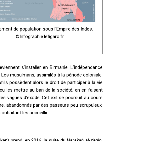
ment de population sous l’Empire des Indes.
©Infographie.lefigaro.fr.
eviennent s’installer en Birmanie. L’indépendance
. Les musulmans, assimilés à la période coloniale,
 possèdent alors le droit de participer à la vie
peu les mettre au ban de la société, en en faisant
des vagues d’exode. Cet exil se poursuit au cours
ne, abandonnés par des passeurs peu scrupuleux,
ouhaitant les accueillir.
kan) prend, en 2016, la suite du
Harakah al-Yaqin
,