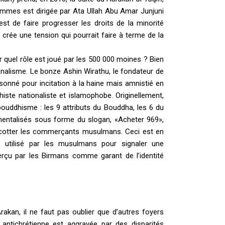
mmes est dirigée par Ata Ullah Abu Amar Junjuni
st de faire progresser les droits de la minorité
rée une tension qui pourrait faire à terme de la
 quel rôle est joué par les 500 000 moines ? Bien
ationalisme. Le bonze Ashin Wirathu, le fondateur de
risonné pour incitation à la haine mais amnistié en
ste nationaliste et islamophobe. Originellement,
 bouddhisme : les 9 attributs du Bouddha, les 6 du
umentalisés sous forme du slogan, «Acheter 969»,
oycotter les commerçants musulmans. Ceci est en
, utilisé par les musulmans pour signaler une
erçu par les Birmans comme garant de l’identité
rakan, il ne faut pas oublier que d’autres foyers
 antichrétienne est aggravée par des disparités