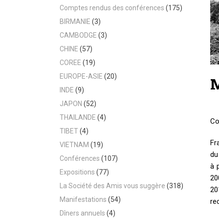
Comptes rendus des conférences
(175)
BIRMANIE
(3)
CAMBODGE
(3)
CHINE
(57)
COREE
(19)
EUROPE-ASIE
(20)
M
INDE
(9)
JAPON
(52)
THAILANDE
(4)
Co
TIBET
(4)
Fr
VIETNAM
(19)
du
Conférences
(107)
à 
Expositions
(77)
20
La Société des Amis vous suggère
(318)
20
Manifestations
(54)
re
Dîners annuels
(4)