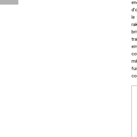
en
d’
le
ra
br
tr
en
co
mi
fu
co