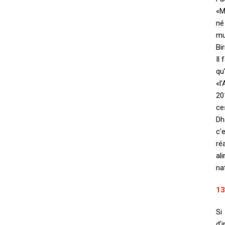
«M
né
mu
Bi
Il
qu
«l
20
ce
Dh
c’
ré
al
na
13
Si
d’