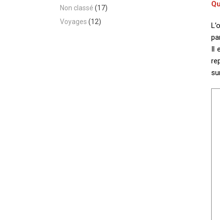
Qu
Non classé
(17)
Voyages
(12)
L’
pa
Il
re
su