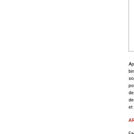
Ap
bi
so
po
de
de
et
A
Fa