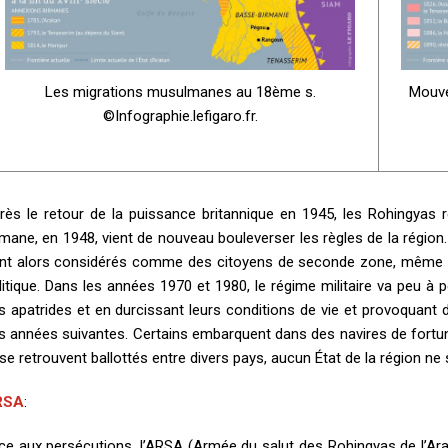
Les migrations musulmanes au 18ème s.
Mouve
©Infographie.lefigaro.fr.
rès le retour de la puissance britannique en 1945, les Rohingyas r
rmane, en 1948, vient de nouveau bouleverser les règles de la région
nt alors considérés comme des citoyens de seconde zone, même s’ils
litique. Dans les années 1970 et 1980, le régime militaire va peu à 
s apatrides et en durcissant leurs conditions de vie et provoquant 
s années suivantes. Certains embarquent dans des navires de fortu
 se retrouvent ballottés entre divers pays, aucun État de la région ne s
RSA
:
ce aux persécutions, l
’ARSA
(Armée du salut des Rohingyas de l’Ara