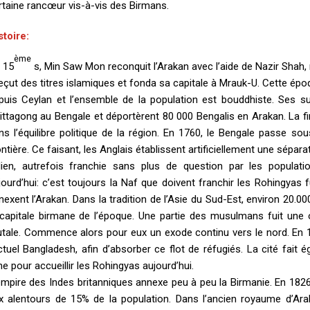
rtaine rancœur vis-à-vis des Birmans.
stoire:
ème
 15
s, Min Saw Mon reconquit l’Arakan avec l’aide de Nazir Shah,
 reçut des titres islamiques et fonda sa capitale à Mrauk-U. Cette ép
puis Ceylan et l’ensemble de la population est bouddhiste. Ses suc
ittagong au Bengale et déportèrent 80 000 Bengalis en Arakan. La fi
ns l’équilibre politique de la région. En 1760, le Bengale passe sou
ontière. Ce faisant, les Anglais établissent artificiellement une sépa
dien, autrefois franchie sans plus de question par les populat
jourd’hui: c’est toujours la Naf que doivent franchir les Rohingyas
nexent l’Arakan. Dans la tradition de l’Asie du Sud-Est, environ 20.
 capitale birmane de l’époque. Une partie des musulmans fuit une 
utale. Commence alors pour eux un exode continu vers le nord. En 18
actuel Bangladesh, afin d’absorber ce flot de réfugiés. La cité fait 
gne pour accueillir les Rohingyas aujourd’hui.
empire des Indes britanniques annexe peu à peu la Birmanie. En 18
x alentours de 15% de la population. Dans l’ancien royaume d’Araka