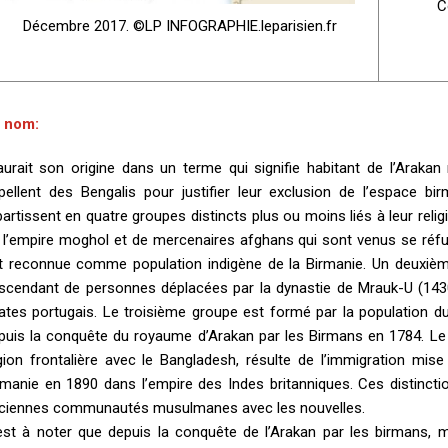
C
Décembre 2017. ©LP INFOGRAPHIE.leparisien.fr
 nom:
 aurait son origine dans un terme qui signifie habitant de l’Araka
pellent des Bengalis pour justifier leur exclusion de l’espace 
partissent en quatre groupes distincts plus ou moins liés à leur rel
 l’empire moghol et de mercenaires afghans qui sont venus se réf
t reconnue comme population indigène de la Birmanie. Un deuxièm
scendant de personnes déplacées par la dynastie de Mrauk-U (1430
rates portugais. Le troisième groupe est formé par la population du
puis la conquête du royaume d’Arakan par les Birmans en 1784. Le d
gion frontalière avec le Bangladesh, résulte de l’immigration mise
rmanie en 1890 dans l’empire des Indes britanniques. Ces distinct
ciennes communautés musulmanes avec les nouvelles.
 est à noter que depuis la conquête de l’Arakan par les birmans