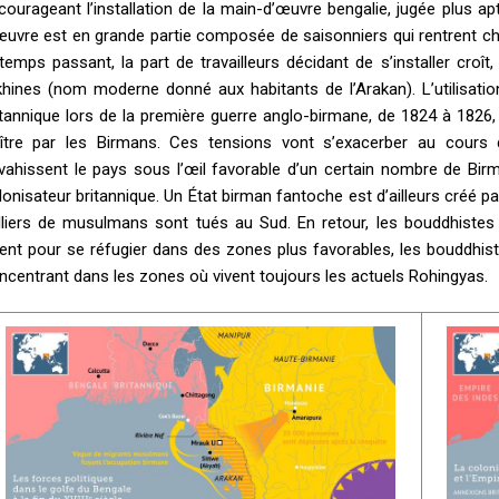
courageant l’installation de la main-d’œuvre bengalie, jugée plus ap
œuvre est en grande partie composée de saisonniers qui rentrent ch
 temps passant, la part de travailleurs décidant de s’installer cr
khines (nom moderne donné aux habitants de l’Arakan). L’utilisa
itannique lors de la première guerre anglo-birmane, de 1824 à 1826
aître par les Birmans. Ces tensions vont s’exacerber au cour
vahissent le pays sous l’œil favorable d’un certain nombre de Birman
lonisateur britannique. Un État birman fantoche est d’ailleurs créé p
lliers de musulmans sont tués au Sud. En retour, les bouddhiste
ient pour se réfugier dans des zones plus favorables, les bouddhis
ncentrant dans les zones où vivent toujours les actuels Rohingyas.