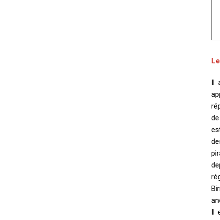
Le
Il
ap
ré
de
es
de
pi
de
ré
Bi
an
Il