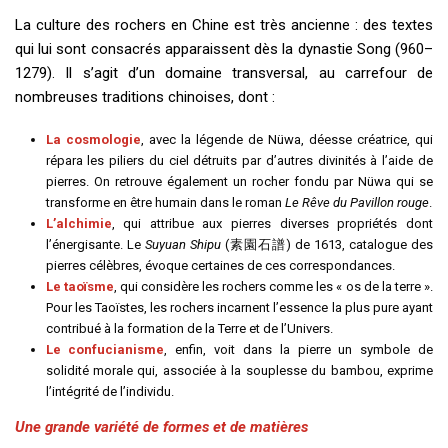
La culture des rochers en Chine est très ancienne : des textes
qui lui sont consacrés apparaissent dès la dynastie Song (960–
1279). Il s’agit d’un domaine transversal, au carrefour de
nombreuses traditions chinoises, dont :
La cosmologie
, avec la légende de Nüwa, déesse créatrice, qui
répara les piliers du ciel détruits par d’autres divinités à l’aide de
pierres. On retrouve également un rocher fondu par Nüwa qui se
transforme en être humain dans le roman
Le Rêve du Pavillon rouge
.
L’alchimie
, qui attribue aux pierres diverses propriétés dont
l’énergisante. Le
Suyuan Shipu
(素園石譜) de 1613, catalogue des
pierres célèbres, évoque certaines de ces correspondances.
Le taoïsme
, qui considère les rochers comme les « os de la terre ».
Pour les Taoïstes, les rochers incarnent l’essence la plus pure ayant
contribué à la formation de la Terre et de l’Univers.
Le confucianisme
, enfin, voit dans la pierre un symbole de
solidité morale qui, associée à la souplesse du bambou, exprime
l’intégrité de l’individu.
Une grande variété de formes et de matières