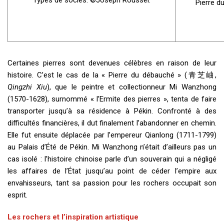
Types de socles. ©Joseph Roussel.
Pierre d
Certaines pierres sont devenues célèbres en raison de leur
histoire. C’est le cas de la « Pierre du débauché » (青芝岫,
Qingzhi Xiu
), que le peintre et collectionneur Mi Wanzhong
(1570-1628), surnommé « l’Ermite des pierres », tenta de faire
transporter jusqu’à sa résidence à Pékin. Confronté à des
difficultés financières, il dut finalement l’abandonner en chemin.
Elle fut ensuite déplacée par l’empereur Qianlong (1711-1799)
au Palais d’Été de Pékin. Mi Wanzhong n’était d’ailleurs pas un
cas isolé : l’histoire chinoise parle d’un souverain qui a négligé
les affaires de l’État jusqu’au point de céder l’empire aux
envahisseurs, tant sa passion pour les rochers occupait son
esprit.
Les rochers et l’inspiration artistique