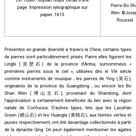
Lin Youlin. Suyuan Shipu. Détail d’une
Pierre Bo Sh
page. Impression xylographique sur
Wen. ©Jose
papier. 1613.
Roussel.
Présentes en grande diversité à travers la Chine, certains types
de pierres sont particulièrement prisés. Parmi elles figurent les
Lingbi (灵壁石) de la province d’Anhui, surnommées «
premières pierres sous le ciel », utilisées dès le VIe siècle
comme instruments de musique ; les pierres de Ying (英石),
originaires de la province du Guangdong ; ou encore les Bo
Shan Wen (博山文石), provenant du Shandong, dont
l’appréciation a certainement bénéficiée du lien avec la région
natale de Confucius. D’autres types, tels que les Laoshan
Green (崂山石) et les Huangla (黄蜡石), aux teintes vertes et
jaunes respectivement, ont été davantage collectionnés à partir
de la dynastie Qing. On peut également mentionner les agates