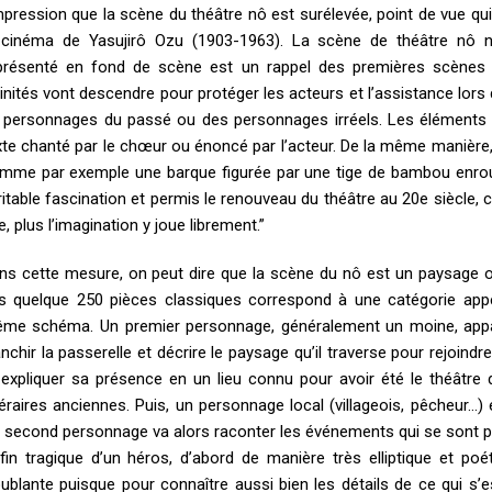
impression que la scène du théâtre nô est surélevée, point de vue qu
 cinéma de Yasujirô Ozu (1903-1963). La scène de théâtre nô 
présenté en fond de scène est un rappel des premières scènes e
vinités vont descendre pour protéger les acteurs et l’assistance lors 
 personnages du passé ou des personnages irréels. Les éléments du
xte chanté par le chœur ou énoncé par l’acteur. De la même manière,
mme par exemple une barque figurée par une tige de bambou enroulé
ritable fascination et permis le renouveau du théâtre au 20e siècle,
e, plus l’imagination y joue librement.”
ns cette mesure, on peut dire que la scène du nô est un paysage ou
s quelque 250 pièces classiques correspond à une catégorie appelé
me schéma. Un premier personnage, généralement un moine, appar
anchir la passerelle et décrire le paysage qu’il traverse pour rejoindre
 expliquer sa présence en un lieu connu pour avoir été le théâtre
ttéraires anciennes. Puis, un personnage local (villageois, pêcheur…
 second personnage va alors raconter les événements qui se sont pass
 fin tragique d’un héros, d’abord de manière très elliptique et po
oublante puisque pour connaître aussi bien les détails de ce qui s’e