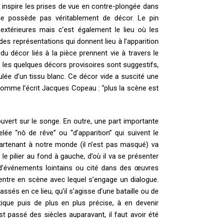
i inspire les prises de vue en contre-plongée dans
ne possède pas véritablement de décor. Le pin
xtérieures mais c’est également le lieu où les
des représentations qui donnent lieu à l’apparition
 décor liés à la pièce prennent vie à travers le
 les quelques décors provisoires sont suggestifs,
e d’un tissu blanc. Ce décor vide a suscité une
 comme l’écrit Jacques Copeau : “plus la scène est
vert sur le songe. En outre, une part importante
e “nô de rêve” ou “d’apparition” qui suivent le
tenant à notre monde (il n’est pas masqué) va
 le pilier au fond à gauche, d’où il va se présenter
 d’événements lointains ou cité dans des œuvres
) entre en scène avec lequel s’engage un dialogue.
és en ce lieu, qu’il s’agisse d’une bataille ou de
étique puis de plus en plus précise, à en devenir
st passé des siècles auparavant, il faut avoir été