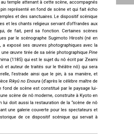
t au temple attenant à cette scène, accompagnés
 pin représenté en fond de scène et qui fait écho
 temples et des sanctuaires. Le dispositif scénique
es et les chants religieux servant d’offrandes aux
qui, de fait, perd sa fonction. Certaines scènes
es par le scénographe Sugimoto Hiroshi (né en
, a exposé ses œuvres photographiques avec la
e une œuvre tirée de sa série photographique
Pine
hima (1185) qui est le sujet du nô écrit par Zeami
 et auteur de traités sur le théâtre nô) qui sera
lle, l’estrade ainsi que le pin, à sa manière, et
pièce
Rikyû no Enoura
(d’après le célèbre maître de
e fond de scène est constitué par le paysage lui-
 d’une scène de nô moderne, construite à Kyoto en
 lui doit aussi la restauration de la “scène de nô
ant une galerie couverte pour les spectateurs et
torique de ce dispositif scénique qui servait à