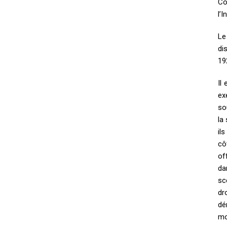
Co
l’I
Le
di
19
Il
ex
so
la
il
cô
of
da
sc
dr
dé
mo