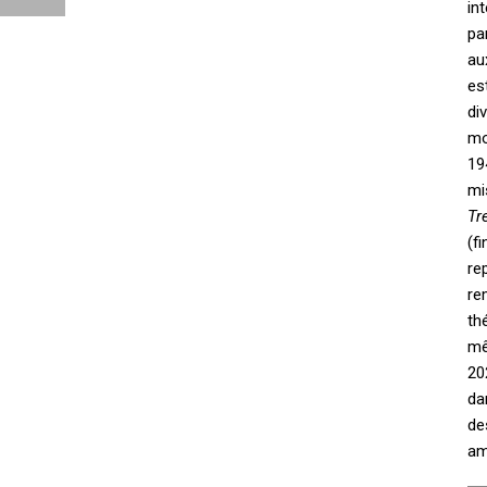
in
pa
au
es
di
mo
19
mi
Tr
(f
re
re
th
mê
20
da
de
am