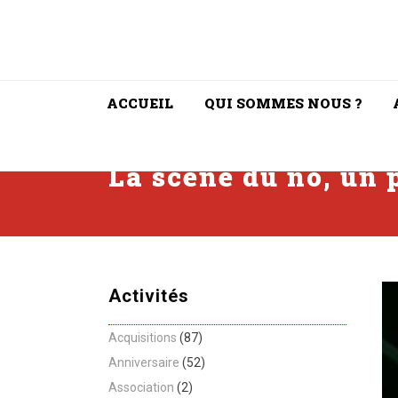
ACCUEIL
QUI SOMMES NOUS ?
La scène du nô, un 
Activités
Acquisitions
(87)
Anniversaire
(52)
Association
(2)