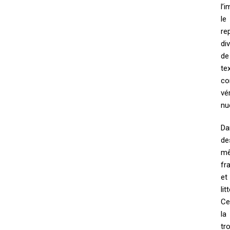
l’
le
re
di
de
te
co
vé
nu
Da
de
mê
fr
et
li
Ce
la
tr