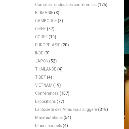
Comptes rendus des conférences
(175)
BIRMANIE
(3)
CAMBODGE
(3)
CHINE
(57)
COREE
(19)
EUROPE-ASIE
(20)
INDE
(9)
JAPON
(52)
THAILANDE
(4)
TIBET
(4)
VIETNAM
(19)
Conférences
(107)
Expositions
(77)
La Société des Amis vous suggère
(318)
Manifestations
(54)
Dîners annuels
(4)