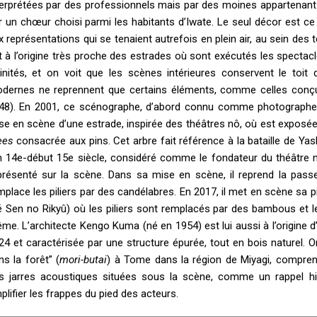
terprétées par des professionnels mais par des moines appartenan
r un chœur choisi parmi les habitants d’Iwate. Le seul décor est ce
x représentations qui se tenaient autrefois en plein air, au sein des
t à l’origine très proche des estrades où sont exécutés les spectacl
vinités, et on voit que les scènes intérieures conservent le toit 
dernes ne reprennent que certains éléments, comme celles conçu
48). En 2001, ce scénographe, d’abord connu comme photographe
se en scène d’une estrade, inspirée des théâtres nô, où est exposé
ees
consacrée aux pins. Cet arbre fait référence à la bataille de Yas
in 14e-début 15e siècle, considéré comme le fondateur du théâtre nô
présenté sur la scène. Dans sa mise en scène, il reprend la passere
mplace les piliers par des candélabres. En 2017, il met en scène sa 
é Sen no Rikyû) où les piliers sont remplacés par des bambous et l
me. L’architecte Kengo Kuma (né en 1954) est lui aussi à l’origine
24 et caractérisée par une structure épurée, tout en bois naturel. On
ns la forêt” (
mori-butai
) à Tome dans la région de Miyagi, compren
s jarres acoustiques situées sous la scène, comme un rappel his
plifier les frappes du pied des acteurs.