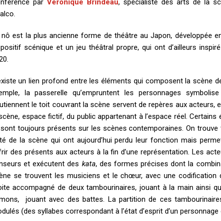
nférence par
Véronique Brindeau
, spécialiste des arts de la 
nalco.
 nô est la plus ancienne forme de théâtre au Japon, développée ent
spositif scénique et un jeu théâtral propre, qui ont d’ailleurs ins
20.
 existe un lien profond entre les éléments qui composent la scène de
emple, la passerelle qu’empruntent les personnages symbolise l
utiennent le toit couvrant la scène servent de repères aux acteurs, et
 scène, espace fictif, du public appartenant à l’espace réel. Certain
s sont toujours présents sur les scènes contemporaines. On trouve
té de la scène qui ont aujourd’hui perdu leur fonction mais perme
frir des présents aux acteurs à la fin d’une représentation. Les ac
nseurs et exécutent des
kata
, des formes précises dont la combin
ène se trouvent les musiciens et le chœur, avec une codification 
oite accompagné de deux tambourinaires, jouant à la main ainsi qu’
mons, jouant avec des battes. La partition de ces tambourinaires
dulés (des syllabes correspondant à l’état d’esprit d’un personnage e