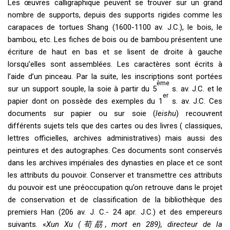
Les œuvres calligraphique peuvent se trouver sur un grand
nombre de supports, depuis des supports rigides comme les
carapaces de tortues Shang (1600-1100 av. J.C.), le bois, le
bambou, etc. Les fiches de bois ou de bambou présentent une
écriture de haut en bas et se lisent de droite à gauche
lorsqu’elles sont assemblées. Les caractères sont écrits à
l’aide d’un pinceau. Par la suite, les inscriptions sont portées
ème
sur un support souple, la soie à partir du 5
s. av. J.C. et le
er
papier dont on possède des exemples du 1
s. av. J.C. Ces
documents sur papier ou sur soie (
leishu
) recouvrent
différents sujets tels que des cartes ou des livres ( classiques,
lettres officielles, archives administratives) mais aussi des
peintures et des autographes. Ces documents sont conservés
dans les archives impériales des dynasties en place et ce sont
les attributs du pouvoir. Conserver et transmettre ces attributs
du pouvoir est une préoccupation qu’on retrouve dans le projet
de conservation et de classification de la bibliothèque des
premiers Han (206 av. J. C.- 24 apr. J.C.) et des empereurs
suivants. «
Xun Xu (
荀勗
, mort en 289), directeur de la