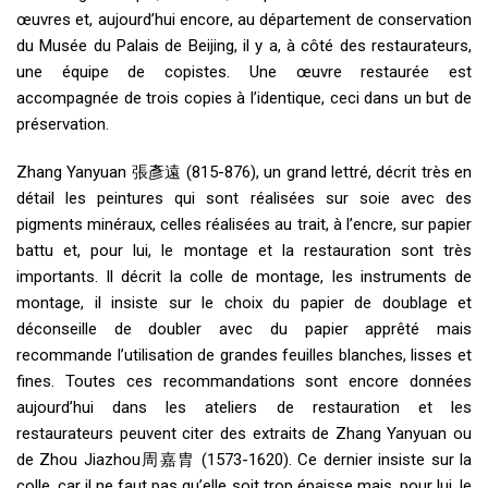
œuvres et, aujourd’hui encore, au département de conservation
du Musée du Palais de Beijing, il y a, à côté des restaurateurs,
une équipe de copistes. Une œuvre restaurée est
accompagnée de trois copies à l’identique, ceci dans un but de
préservation.
Zhang Yanyuan 張彥遠 (815-876), un grand lettré, décrit très en
détail les peintures qui sont réalisées sur soie avec des
pigments minéraux, celles réalisées au trait, à l’encre, sur papier
battu et, pour lui, le montage et la restauration sont très
importants. Il décrit la colle de montage, les instruments de
montage, il insiste sur le choix du papier de doublage et
déconseille de doubler avec du papier apprêté mais
recommande l’utilisation de grandes feuilles blanches, lisses et
fines. Toutes ces recommandations sont encore données
aujourd’hui dans les ateliers de restauration et les
restaurateurs peuvent citer des extraits de Zhang Yanyuan ou
de Zhou Jiazhou周嘉胄 (1573-1620). Ce dernier insiste sur la
colle, car il ne faut pas qu’elle soit trop épaisse mais, pour lui, le