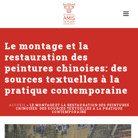
Le montage et la
restauration des
peintures chinoises: des
sources textuelles à la
pratique contemporaine
ACCUEIL
»
LE MONTAGE ET LA RESTAURATION DES PEINTURES
CHINOISES: DES SOURCES TEXTUELLES À LA PRATIQUE
CONTEMPORAINE