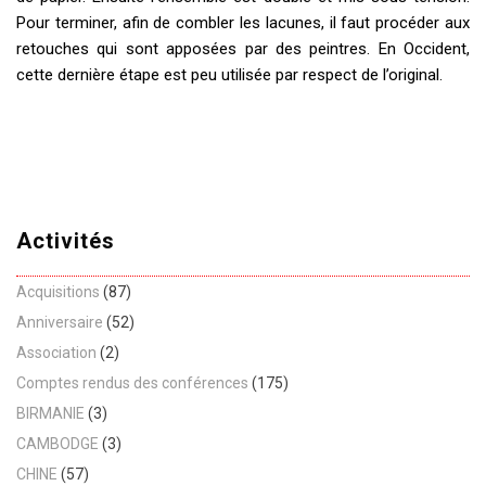
Pour terminer, afin de combler les lacunes, il faut procéder aux
retouches qui sont apposées par des peintres. En Occident,
cette dernière étape est peu utilisée par respect de l’original.
Activités
Acquisitions
(87)
Anniversaire
(52)
Association
(2)
Comptes rendus des conférences
(175)
BIRMANIE
(3)
CAMBODGE
(3)
CHINE
(57)