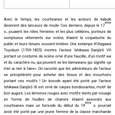
Avec le temps, les courtisanes et les acteurs de kabuki
ème
devinrent des lanceurs de mode. Ces derniers, depuis le 17
s., jouaient les rôles féminins et les plus célèbres, porteurs de
somptueux vêtements sur scène, étaient la coqueluche du
public et leurs tenues souvent imitées. Une estampe d’Utagawa
Toyokuni (1769-1825) montre l’acteur Ishikawa Danjūrō VII
portant un costume de scène orné d’une faucille, d’un motif
wa
et du caractère
nu
, qui peuvent se lire
kamawanu
qui signifie «je
n’en ai rien à faire». On raconte que les admirateurs de l’acteur
se précipitèrent pour acheter des tissus et des mouchoirs
portant ces motifs ! Un
kosode
ayant été porté par l’acteur
Ishikawa Danjūrō IX est orné de carpes bondissantes, motif de
bon augure. Les kimonos rouges avec motifs teints par nouage
en forme de feuilles de chanvre étaient associés aux
ème
courtisanes mais un
furisode
du début du 19
s. pourrait
avoir été porté par une jeune femme de la classe marchande