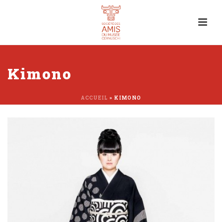
Kimono
ACCUEIL
»
KIMONO