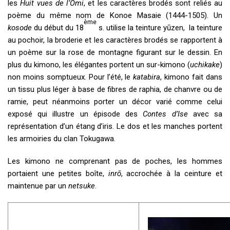
les
Huit vues de l’Ōmi
, et les caractères brodés sont reliés au
poème du même nom de Konoe Masaie (1444-1505). Un
ème
kosode
du début du 18
s. utilise la teinture yūzen, la teinture
au pochoir, la broderie et les caractères brodés se rapportent à
un poème sur la rose de montagne figurant sur le dessin. En
plus du kimono, les élégantes portent un sur-kimono (
uchikake
)
non moins somptueux. Pour l’été, le
katabira
, kimono fait dans
un tissu plus léger à base de fibres de raphia, de chanvre ou de
ramie, peut néanmoins porter un décor varié comme celui
exposé qui illustre un épisode des
Contes d’Ise
avec sa
représentation d’un étang d’iris. Le dos et les manches portent
les armoiries du clan Tokugawa.
Les kimono ne comprenant pas de poches, les hommes
portaient une petites boîte,
inrō
, accrochée à la ceinture et
maintenue par un
netsuke
.