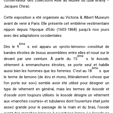
conservateur des collections Asie au Musée du Quai Branly –
Jacques Chirac.
Cette exposition a été organisée au Victoria & Albert Museum
avant de venir à Paris. Elle présente cet emblème vestimentaire
nippon depuis l’époque d’Edo (1603-1868) jusqu’à nos jours
avec des adaptations occidentales.
ème
Dès le 9
s. est apparu un «proto-kimono» constitué de
bandes étroites de tissus assemblées entre elles et noué sur le
ème
devant par une ceinture. À partir du 15
s. le
kosode
,
vêtement à emmanchures étroites, se porte seul et habille
ème
aussi bien les hommes que les femmes. C’est au 18
s. que
le terme de kimono (de
kiru
et
mono
, littéralement «chose que
l’on porte sur soi») semble avoir été utilisé pour désigner un
type de vêtement en général, mais les termes de
kosode
et
d’
osode
sont toujours utilisés: le
kosode
désigne un vêtement
aux «manches courtes» et tubulaires dont l’ouverture était juste
assez grande pour le passage de la main et du bras, l’
osode