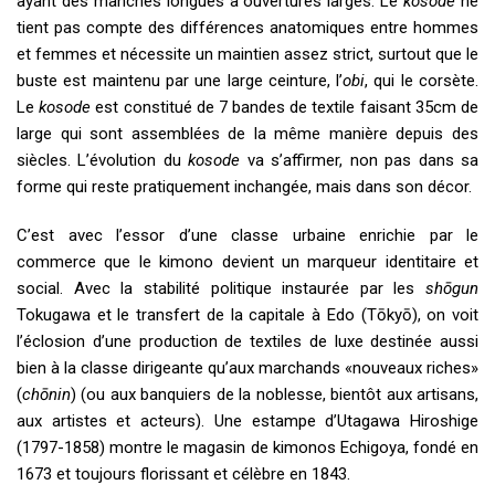
ayant des manches longues à ouvertures larges. Le
kosode
ne
tient pas compte des différences anatomiques entre hommes
et femmes et nécessite un maintien assez strict, surtout que le
buste est maintenu par une large ceinture, l’
obi
, qui le corsète.
Le
kosode
est constitué de 7 bandes de textile faisant 35cm de
large qui sont assemblées de la même manière depuis des
siècles. L’évolution du
kosode
va s’affirmer, non pas dans sa
forme qui reste pratiquement inchangée, mais dans son décor.
C’est avec l’essor d’une classe urbaine enrichie par le
commerce que le kimono devient un marqueur identitaire et
social. Avec la stabilité politique instaurée par les
shōgun
Tokugawa et le transfert de la capitale à Edo (Tōkyō), on voit
l’éclosion d’une production de textiles de luxe destinée aussi
bien à la classe dirigeante qu’aux marchands «nouveaux riches»
(
chōnin
) (ou aux banquiers de la noblesse, bientôt aux artisans,
aux artistes et acteurs). Une estampe d’Utagawa Hiroshige
(1797-1858) montre le magasin de kimonos Echigoya, fondé en
1673 et toujours florissant et célèbre en 1843.