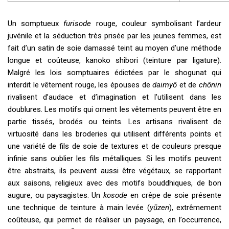
Un somptueux
furisode
rouge, couleur symbolisant l’ardeur
juvénile et la séduction très prisée par les jeunes femmes, est
fait d’un satin de soie damassé teint au moyen d’une méthode
longue et coûteuse, kanoko shibori (teinture par ligature).
Malgré les lois somptuaires édictées par le shogunat qui
interdit le vêtement rouge, les épouses de
daimyō
et de
chōnin
rivalisent d’audace et d’imagination et l’utilisent dans les
doublures. Les motifs qui ornent les vêtements peuvent être en
partie tissés, brodés ou teints. Les artisans rivalisent de
virtuosité dans les broderies qui utilisent différents points et
une variété de fils de soie de textures et de couleurs presque
infinie sans oublier les fils métalliques. Si les motifs peuvent
être abstraits, ils peuvent aussi être végétaux, se rapportant
aux saisons, religieux avec des motifs bouddhiques, de bon
augure, ou paysagistes. Un
kosode
en crêpe de soie présente
une technique de teinture à main levée (
yūzen
), extrêmement
coûteuse, qui permet de réaliser un paysage, en l’occurrence,