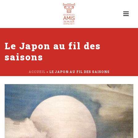
Le Japon au fil des
saisons
ACCUEIL
»
LE JAPON AU FIL DES SAISONS