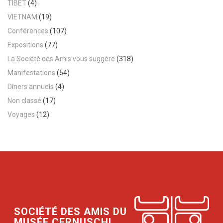
TIBET
(4)
VIETNAM
(19)
Conférences
(107)
Expositions
(77)
La Société des Amis vous suggère
(318)
Manifestations
(54)
Dîners annuels
(4)
Non classé
(17)
Voyages
(12)
SOCIÉTÉ DES AMIS DU
MUSÉE CERNUSCHI