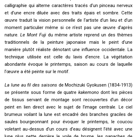
calligraphie qui alterne caractères tracés d’un pinceau nerveux
et d’une encre diluée avec des traits épais et sombre. Cette
œuvre traduit la vision personnelle de l’artiste d’un lieu et d’un
moment particulier même si ce n’est pas une œuvre d’après
nature.
Le Mont Fuji
du même artiste reprend un des thèmes
traditionnels de la peinture japonaise mais le peint d’une
manière plutôt réaliste dénotant une influence occidentale. La
technique utilisée est celle du lavis d’encre. La végétation
abondante évoque le printemps, saison au cours de laquelle
l’œuvre a été peinte sur le motif.
La lune au fil des saisons
de Mochizuki Gyokusen (1834-1913)
se présente sous forme de quatre
kakemono
dont les pièces
de tissus servant de montage sont recouvertes d’un décor
peint en lien direct avec le sujet de l’image centrale. Le ciel
brumeux voilant la lune est encadré des branches graciles de
saules bourgeonnant pour évoquer le printemps, le coucou
voletant au-dessus d’un cours d’eau désignent l’été avec une
lune plus nette derrière le voile de brume, les panaches de