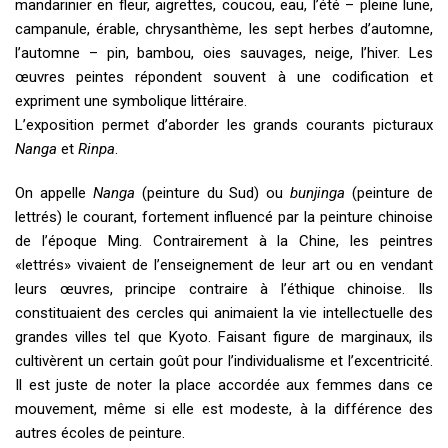
mandarinier en fleur, aigrettes, coucou, eau, l’été – pleine lune,
campanule, érable, chrysanthème, les sept herbes d’automne,
l’automne – pin, bambou, oies sauvages, neige, l’hiver. Les
œuvres peintes répondent souvent à une codification et
expriment une symbolique littéraire.
L’exposition permet d’aborder les grands courants picturaux
Nanga
et
Rinpa
.
On appelle
Nanga
(peinture du Sud) ou
bunjinga
(peinture de
lettrés) le courant, fortement influencé par la peinture chinoise
de l’époque Ming. Contrairement à la Chine, les peintres
«lettrés» vivaient de l’enseignement de leur art ou en vendant
leurs œuvres, principe contraire à l’éthique chinoise. Ils
constituaient des cercles qui animaient la vie intellectuelle des
grandes villes tel que Kyoto. Faisant figure de marginaux, ils
cultivèrent un certain goût pour l’individualisme et l’excentricité.
Il est juste de noter la place accordée aux femmes dans ce
mouvement, même si elle est modeste, à la différence des
autres écoles de peinture.