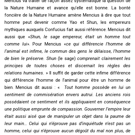
Mencius va traiter de façon assez systématique la question de
la Nature Humaine et avance qu’elle est bonne. La bonté
foncière de la Nature Humaine amène Mencius à dire que tout
homme peut devenir comme Yao et Shun, les empereurs
mythiques auxquels Confucius fait aussi référence. Mencius dit
aussi que «
Shun, le sage empereur, était un homme tout
comme lui
». Pour Mencius «
ce qui différencie l’homme de
l’animal est infime, le commun des gens le délaisse, l’homme
de bien le préserve. Shun
(le sage)
comprenait clairement les
principes de toutes choses et discernait les règles des
relations humaines.
» Il suffit de garder cette infime différence
qui différencie l’homme de l’animal pour être un homme de
bien. Mencius dit aussi : «
Tout homme possède en lui un
sentiment de commisération envers autrui. Les anciens rois
possédaient ce sentiment et ils appliquaient en conséquence
une politique emprunte de compassion. Gouverner l’empire leur
était aussi aisé que de manipuler un objet dans la paume de
leur main… Celui qui n’éprouve pas d’inquiétude n’est pas un
homme, celui qui n’éprouve aucun dégoût du mal non plus, de