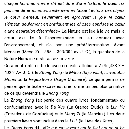
chaque homme, même s’il est doté d’une Nature, le cœur n’a
pas une détermination, seulement en faisant écho à des objets
le cœur s’émeut, seulement en éprouvant la joie le cœur
s’émeut, seulement en pratiquant les choses apprises le cœur
a une aspiration déterminée
». La Nature est liée à la vie mais le
cœur est lié à l’apprentissage et au contact avec
l’environnement, et n’a pas une prédétermination. Avant
Mencius (Meng Zi – 385 – 303/302 av. J.-C.), la question de la
Nature Humaine reste assez ouverte.
On a confronté ce texte avec un texte attribué à Zi Si (483 ? –
402 ? Av. J.-C.), le
Zhong Yong
(le
Milieu Rayonnant, l’Invariable
Milieu
ou la
Régulation à Usage Ordinaire
), ce qui a permis de
penser que le texte excavé est une forme un peu plus primitive
de ce qui deviendra le
Zhong Yong
.
Le
Zhong Yong
fait partie des quatre livres fondamentaux du
confucianisme avec le
Da Xue
(La Grande Etude), le
Lun
Yu
(Entretiens de Confucius) et le
Meng Zi
(le Mencius). Les deux
premiers livres sont inclus dans le
Li Ji
(le Livre des Rites).
Le
Zhong Yong
dit : «
Ce qui est investi par le Ciel est ce qu’on