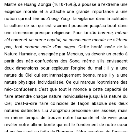
Maître de Huang Zongxi (1610-1695), a poussé à l’extrême une
exigence morale et a attaché une grande importance à une
notion qui est liée au
Zhong Yong
: la vigilance dans la solitude,
la culture de soi qui est vraiment poussée jusqu’au bout dans
une dimension presque religieuse. Pour lui «
Un homme, même
s’il commet un crime capital, sa conscience morale ne s’éteint
pas, tout comme celle d’un sage
». Cette bonté innée de la
Nature Humaine, enseignée par Mencius, va devenir un credo à
partir des néo-confucéens des Song, même s’ils envisagent
deux dimensions pour expliquer l’origine du mal : il y a une
nature du Ciel qui est intrinsèquement bonne, mais il y a une
nature physique, individualisée. Ce qui marque l’optimisme des
néo-confucéens c’est que tout le monde a cette capacité de
faire atteindre chaque nature individualisée jusqu’à la nature du
Ciel, c’est-à-dire faire coïncider de façon absolue ses deux
natures distinctes. Liu Zongzhou préconise une ascèse, mais
en même temps, de trouver notre humanité et de vivre pour
révéler notre ultime bonté qui est le fondement de notre cœur
et qui équivaut au faîte de l’homme : l’être suprême de l’univers