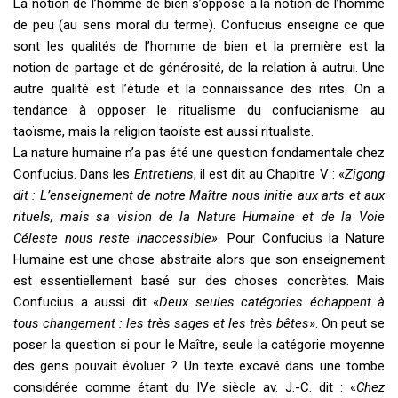
La notion de l’homme de bien s’oppose à la notion de l’homme
de peu (au sens moral du terme). Confucius enseigne ce que
sont les qualités de l’homme de bien et la première est la
notion de partage et de générosité, de la relation à autrui. Une
autre qualité est l’étude et la connaissance des rites. On a
tendance à opposer le ritualisme du confucianisme au
taoïsme, mais la religion taoïste est aussi ritualiste.
La nature humaine n’a pas été une question fondamentale chez
Confucius. Dans les
Entretiens
, il est dit au Chapitre V : «
Zigong
dit : L’enseignement de notre Maître nous initie aux arts et aux
rituels, mais sa vision de la Nature Humaine et de la Voie
Céleste nous reste inaccessible»
. Pour Confucius la Nature
Humaine est une chose abstraite alors que son enseignement
est essentiellement basé sur des choses concrètes. Mais
Confucius a aussi dit «
Deux seules catégories échappent à
tous changement : les très sages et les très bêtes
». On peut se
poser la question si pour le Maître, seule la catégorie moyenne
des gens pouvait évoluer ? Un texte excavé dans une tombe
considérée comme étant du IVe siècle av. J.-C. dit : «
Chez