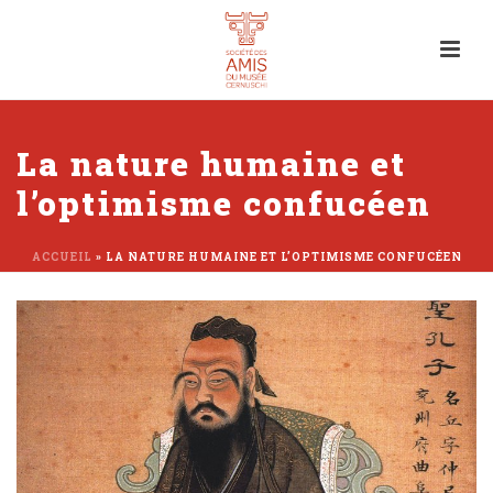
La nature humaine et
l’optimisme confucéen
ACCUEIL
»
LA NATURE HUMAINE ET L’OPTIMISME CONFUCÉEN