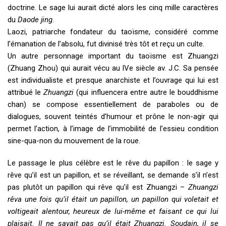
doctrine. Le sage lui aurait dicté alors les cinq mille caractères
du
Daode jing
.
Laozi, patriarche fondateur du taoïsme, considéré comme
l’émanation de l’absolu, fut divinisé très tôt et reçu un culte.
Un autre personnage important du taoïsme est Zhuangzi
(Zhuang Zhou) qui aurait vécu au IVe siècle av. J.C. Sa pensée
est individualiste et presque anarchiste et l’ouvrage qui lui est
attribué le
Zhuangzi
(qui influencera entre autre le bouddhisme
chan) se compose essentiellement de paraboles ou de
dialogues, souvent teintés d’humour et prône le non-agir qui
permet l’action, à l’image de l’immobilité de l’essieu condition
sine-qua-non du mouvement de la roue.
Le passage le plus célèbre est le rêve du papillon : le sage y
rêve qu’il est un papillon, et se réveillant, se demande s’il n’est
pas plutôt un papillon qui rêve qu’il est Zhuangzi –
Zhuangzi
rêva une fois qu’il était un papillon, un papillon qui voletait et
voltigeait alentour, heureux de lui-même et faisant ce qui lui
plaisait. Il ne savait pas qu’il était Zhuangzi. Soudain, il se