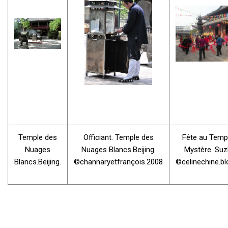
Temple des
Officiant. Temple des
Fête au Temp
Nuages
Nuages Blancs.Beijing.
Mystère. Suz
Blancs.Beijing.
©channaryetfrançois.2008
©celinechine.b