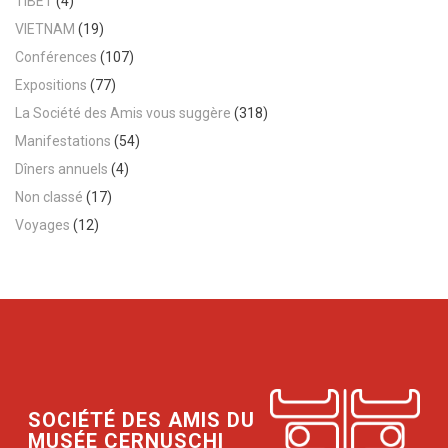
TIBET
(4)
VIETNAM
(19)
Conférences
(107)
Expositions
(77)
La Société des Amis vous suggère
(318)
Manifestations
(54)
Dîners annuels
(4)
Non classé
(17)
Voyages
(12)
SOCIÉTÉ DES AMIS DU
MUSÉE CERNUSCHI