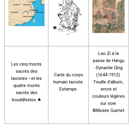
Lao Zi à la
passe de Hangu
Les cinq monts
-Dynastie Qing
sacrés des
Carte du corps
(1644-1912).
taoïstes • et les
humain taoïste.
Feuille d’album,
quatre monts
Estampe.
encre et
sacrés des
couleurs légères
bouddhistes ★
sur soie.
©Musée Guimet