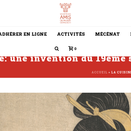
ADHÉRER EN LIGNE
ACTIVITÉS
MÉCÉNAT
0
e: une invention du 19ème s
ACCUEIL
»
LA CUISIN