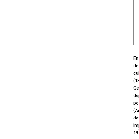
En
de
cu
(1
Ge
de
po
(A
dé
im
19