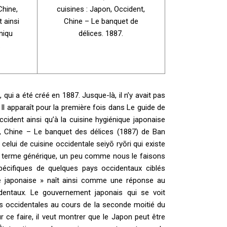
Chine,
cuisines : Japon, Occident,
 ainsi
Chine – Le banquet de
niqu
délices. 1887.
.
, qui a été créé en 1887. Jusque-là, il n’y avait pas
l apparaît pour la première fois dans Le guide de
ccident ainsi qu’à la cuisine hygiénique japonaise
nt, Chine – Le banquet des délices (1887) de Ban
celui de cuisine occidentale seiyō ryōri qui existe
e terme générique, un peu comme nous le faisons
spécifiques de quelques pays occidentaux ciblés
ine japonaise » naît ainsi comme une réponse au
dentaux. Le gouvernement japonais qui se voit
s occidentales au cours de la seconde moitié du
r ce faire, il veut montrer que le Japon peut être