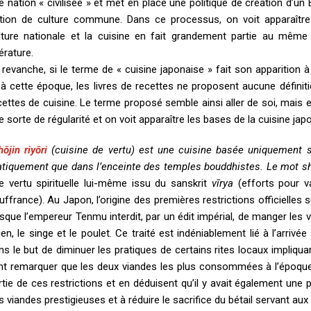
e nation « civilisée » et met en place une politique de création d’un
tion de culture commune. Dans ce processus, on voit apparaître
lture nationale et la cuisine en fait grandement partie au même 
térature.
 revanche, si le terme de « cuisine japonaise » fait son apparition à
’à cette époque, les livres de recettes ne proposent aucune défini
cettes de cuisine. Le terme proposé semble ainsi aller de soi, mais en r
e sorte de régularité et on voit apparaître les bases de la cuisine jap
h
ō
jin
riy
ō
ri
(cuisine de vertu) est une cuisine basée uniquement su
atiquement que dans l’enceinte des temples bouddhistes. Le mot s
e vertu spirituelle lui-même issu du sanskrit
vīrya
(efforts pour va
uffrance). Au Japon, l’origine des premières restrictions officielle
rsque l’empereur Tenmu interdit, par un édit impérial, de manger les v
ien, le singe et le poulet. Ce traité est indéniablement lié à l’arr
ns le but de diminuer les pratiques de certains rites locaux impliqua
nt remarquer que les deux viandes les plus consommées à l’époque q
rtie de ces restrictions et en déduisent qu’il y avait également une 
s viandes prestigieuses et à réduire le sacrifice du bétail servant au