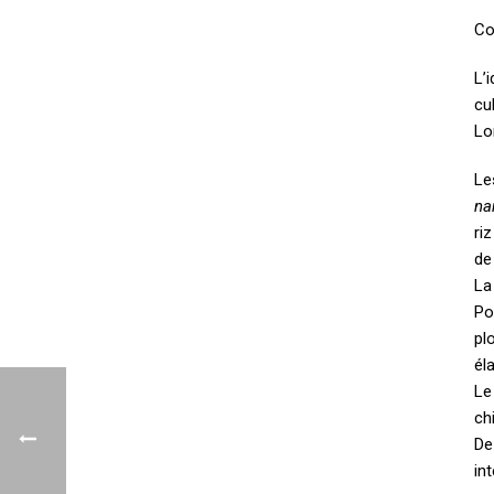
Co
L’
cu
Lo
Le
na
ri
de
L
Po
pl
él
L
ch
De
in