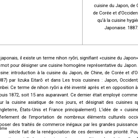
cuisine du Japon, de 
de Corée et d’Occident
qu’à la cuisine hygié
Japonaise. 1887
 japonais, il existe un terme nihon ryōri, signifiant «cuisine du Japon»
 mot pour désigner une cuisine homogène représentative du Japon. I
isine: introduction à la cuisine du Japon, de Chine, de Corée et d’O
887) par Iizuka Eitarō et dans Les trois cuisines : Japon, Occide
nbei. Ce terme de nihon ryōri a été inventé après et en opposition à 
puis 1872, soit 15 ans auparavant. Ce dernier était employé comm
ur la cuisine asiatique de nos jours, et désignait des cuisines 
ngleterre, États-Unis et France principalement). L’idée de « cuis
ferlement de l’importation de nombreux éléments culturels occi
poser des traités de commerce inégaux par les grandes puissance
ème
siècle fait de la renégociation de ces derniers une priorité. Pou