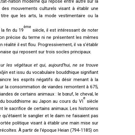
 État-nation moderne qui repose entre autre sur la
 des mouvements culturels visant à établir une
titre que les arts, la mode vestimentaire ou la
ème
 la fin du 19
siècle, il est intéressant de noter
tion précise du terme ni ne présentent les mêmes
éalité il est flou. Progressivement, il va s’établir
onaise qui reposent sur trois socles principaux.
r les végétaux et qui, aujourd’hui, ne se trouve
h
ō
jin
est issu du vocabulaire bouddhique signifiant
incre les esprits négatifs du désir menant à la
s sur la consommation de viandes remontent à 675,
iandes de certains animaux : le bœuf, le cheval, le
e
ivée du bouddhisme au Japon au cours du VI
siècle
nt le sacrifice de certains animaux. Les historiens
u’étaient le sanglier et le daim ne faisaient pas
portée politique visant à établir une main mise sur
x récoltes. À partir de l’époque Heian (794-1185) on