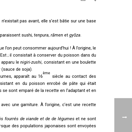
e n’existait pas avant, elle s’est bâtie sur une base
paraissent sushi,
tenpura
,
rāmen
et
gyōza
.
ue l’on peut consommer aujourd’hui ! À l’origine, le
Est ; il consistait à conserver du poisson dans du
t apparu le
nigiri-zushi
, consistant en une boulette
u
(sauce de soja).
ème
gumes, apparaît au 16
siècle au contact des
istant en du poisson enrobé de pâte qui était
is se sont emparé de la recette en l’adaptant et en
vec une garniture. À l’origine, c’est une recette
is fourrés de viande et de de légumes
et ne sont
lorsque des populations japonaises sont envoyées