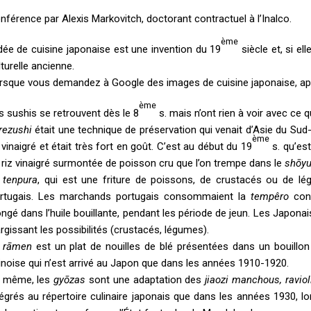
nférence par Alexis Markovitch, doctorant contractuel à l’Inalco.
ème
idée de cuisine japonaise est une invention du 19
siècle et, si ell
lturelle ancienne.
rsque vous demandez à Google des images de cuisine japonaise, ap
ème
s sushis se retrouvent dès le 8
s. mais n’ont rien à voir avec ce q
rezushi
était une technique de préservation qui venait d’Asie du Sud-
ème
z vinaigré et était très fort en goût. C’est au début du 19
s. qu’es
 riz vinaigré surmontée de poisson cru que l’on trempe dans le
shōy
a
tenpura
, qui est une friture de poissons, de crustacés ou de lé
rtugais. Les marchands portugais consommaient la
tempêro
cons
ongé dans l’huile bouillante, pendant les période de jeun. Les Japona
argissant les possibilités (crustacés, légumes).
e
r
ā
men
est un plat de nouilles de blé présentées dans un bouillon a
inoise qui n’est arrivé au Japon que dans les années 1910-1920.
 même, les
gyōzas
sont une adaptation des
jiaozi
manchous, raviol
tégrés au répertoire culinaire japonais que dans les années 1930, 