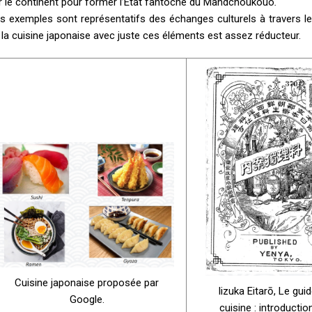
r le continent pour former l’État fantoche du Mandchoukouo
.
s exemples sont représentatifs des échanges culturels à travers le
 la cuisine japonaise avec juste ces éléments est assez réducteur.
Cuisine japonaise proposée par
Iizuka Eitarō, Le gui
Google.
cuisine : introduction