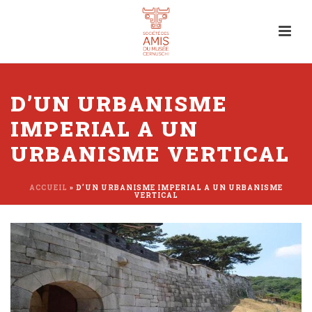
D’UN URBANISME
IMPERIAL A UN
URBANISME VERTICAL
ACCUEIL
»
D’UN URBANISME IMPERIAL A UN URBANISME
VERTICAL