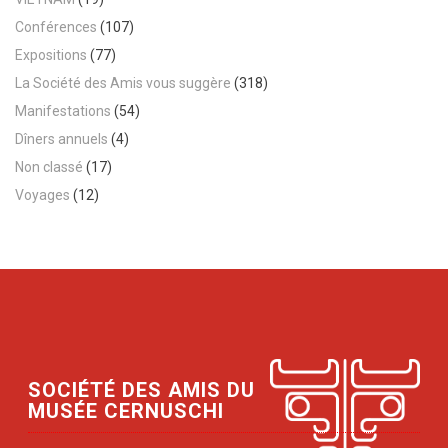
Conférences
(107)
Expositions
(77)
La Société des Amis vous suggère
(318)
Manifestations
(54)
Dîners annuels
(4)
Non classé
(17)
Voyages
(12)
SOCIÉTÉ DES AMIS DU
MUSÉE CERNUSCHI