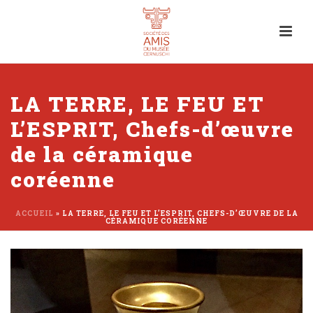
LA TERRE, LE FEU ET
L’ESPRIT, Chefs-d’œuvre
de la céramique
coréenne
ACCUEIL
»
LA TERRE, LE FEU ET L’ESPRIT, CHEFS-D’ŒUVRE DE LA
CÉRAMIQUE CORÉENNE