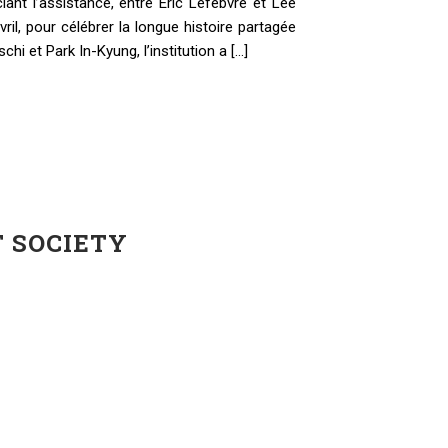
ant l’assistance, entre Éric Lefèbvre et Lee
ril, pour célébrer la longue histoire partagée
i et Park In-Kyung, l’institution a [...]
T SOCIETY