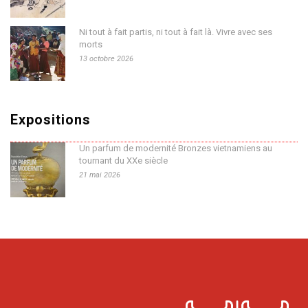
Ni tout à fait partis, ni tout à fait là. Vivre avec ses
morts
13 octobre 2026
Expositions
Un parfum de modernité Bronzes vietnamiens au
tournant du XXe siècle
21 mai 2026