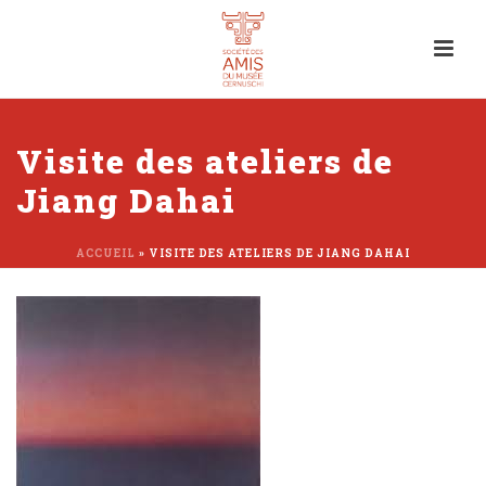
Visite des ateliers de
Jiang Dahai
ACCUEIL
»
VISITE DES ATELIERS DE JIANG DAHAI