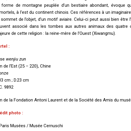
 forme de montagne peuplée d’un bestiaire abondant, évoque qu
mortels, à l’est du continent chinois. Ces références à un imaginair
 sommet de l’objet, d’un motif aviaire. Celui-ci peut aussi bien être 
uvent associé dans les tombes aux autres animaux des quatre orie
jeure de cette religion : la reine-mère de l’Ouest (Xiwangmu).
rtel :
ase
wenjiu zun
n de l’Est (25 – 220), Chine
onze
33 cm ; D.23 cm
C. 9892
n de la Fondation Antoni Laurent et de la Société des Amis du musé
édit photo :
Paris Musées / Musée Cernuschi