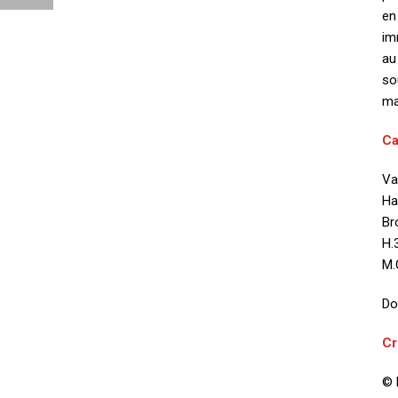
en
im
au
so
ma
Ca
V
Ha
Br
H.
M.
Do
Cr
© 