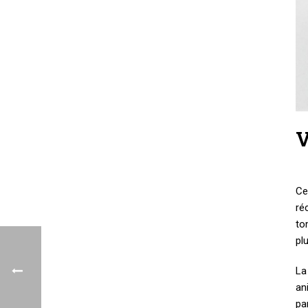
V
Ce
ré
to
pl
La
an
pa