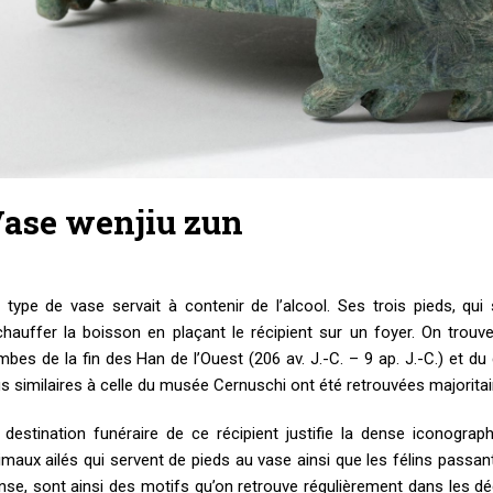
ase wenjiu zun
 type de vase servait à contenir de l’alcool. Ses trois pieds, qui
chauffer la boisson en plaçant le récipient sur un foyer. On trou
mbes de la fin des Han de l’Ouest (206 av. J.-C. – 9 ap. J.-C.) et du
us similaires à celle du musée Cernuschi ont été retrouvées majorita
 destination funéraire de ce récipient justifie la dense iconogra
imaux ailés qui servent de pieds au vase ainsi que les félins passan
nse, sont ainsi des motifs qu’on retrouve régulièrement dans les dé