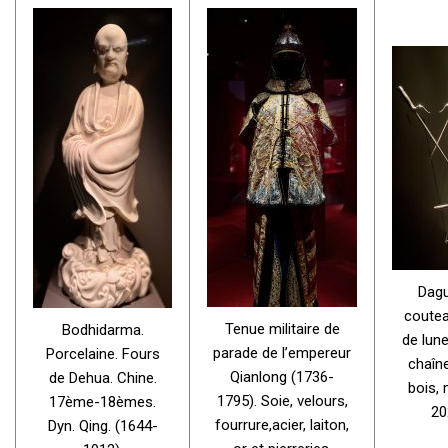
Dagu
coutea
Tenue militaire de
Bodhidarma.
de lune
parade de l’empereur
Porcelaine. Fours
chaîne.
Qianlong (1736-
de Dehua. Chine.
bois, 
1795). Soie, velours,
17ème-18èmes.
20
fourrure,acier, laiton,
Dyn. Qing. (1644-