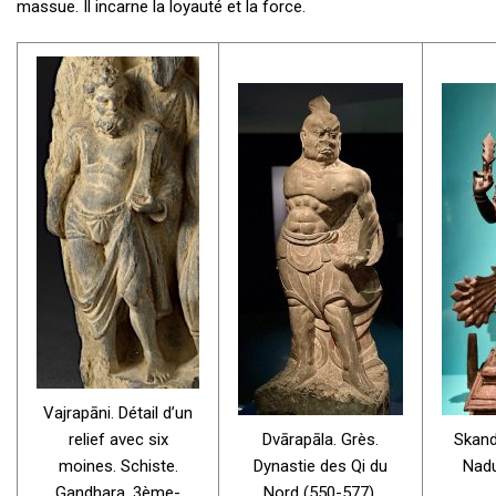
massue. Il incarne la loyauté et la force.
Vajrapāni. Détail d’un
relief avec six
Dvārapāla. Grès.
Skand
moines. Schiste.
Dynastie des Qi du
Nadu
Gandhara. 3ème-
Nord (550-577).