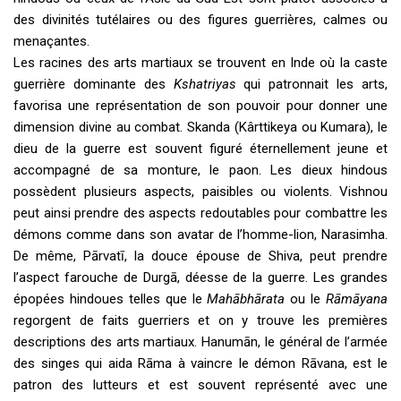
des divinités tutélaires ou des figures guerrières, calmes ou
menaçantes.
Les racines des arts martiaux se trouvent en Inde où la caste
guerrière dominante des
Kshatriyas
qui patronnait les arts,
favorisa une représentation de son pouvoir pour donner une
dimension divine au combat. Skanda (Kârttikeya ou Kumara), le
dieu de la guerre est souvent figuré éternellement jeune et
accompagné de sa monture, le paon. Les dieux hindous
possèdent plusieurs aspects, paisibles ou violents. Vishnou
peut ainsi prendre des aspects redoutables pour combattre les
démons comme dans son avatar de l’homme-lion, Narasimha.
De même, Pārvatī, la douce épouse de Shiva, peut prendre
l’aspect farouche de Durgā, déesse de la guerre. Les grandes
épopées hindoues telles que le
Mahābhārata
ou le
Rāmāyana
regorgent de faits guerriers et on y trouve les premières
descriptions des arts martiaux. Hanumān, le général de l’armée
des singes qui aida Rāma à vaincre le démon Rāvana, est le
patron des lutteurs et est souvent représenté avec une