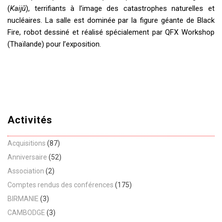
(
Kaijū
), terrifiants à l’image des catastrophes naturelles et
nucléaires. La salle est dominée par la figure géante de Black
Fire, robot dessiné et réalisé spécialement par QFX Workshop
(Thaïlande) pour l’exposition.
Activités
Acquisitions
(87)
Anniversaire
(52)
Association
(2)
Comptes rendus des conférences
(175)
BIRMANIE
(3)
CAMBODGE
(3)