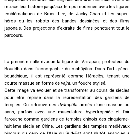
retrace leur histoire jusqu’aux temps modernes avec les figures
emblématiques de Bruce Lee, de Jacky Chan et les super-
héros ou les robots des bandes dessinées et des films
japonais. Des projections d’extraits de films ponctuent tout le
parcours.
La première salle évoque la figure de Vajrapāni, protecteur du
Bouddha dans l’iconographie du mahāyāna. Dans l’art gréco-
bouddhique, il est représenté comme Héraclès, tenant une
courte massue en forme de
vajra
, un foudre stylisé.
Cette image va évoluer et se transformer au cours de siècles
pour être reprise dans la représentation des gardiens de
temples. On retrouve ces
dvārapāla
armés d’une massue ou
sans, parfois avec une musculature hypertrophiée et l’air
farouche comme gardiens de temples chinois des cinquième-
huitième siècle en Chine. Les gardiens des temples médiévaux
hindous ou ceux de l’Asie du Sud-Est sont plutôt associés à