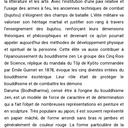
la littérature et les arts. Avec l’institution d’une paix relative et
l’usage des armes à feu, les anciennes techniques de combat
(
bujutsu
) s’éloignent des champs de bataille. L’élite militaire va
valoriser son héritage martial et justifier son rang à travers
l’enseignement des
bujutsu
, renforçant leurs dimensions
théoriques et philosophiques et devenant ce qu’on pourrait
appeler aujourd’hui des méthodes de développement physique
et spirituel de la personne. Cette élite va aussi contribuer à
l’épanouissement du bouddhisme zen. Le groupe des Cinq Rois
de Science, réplique du mandala du Tōji de Kyōto commandée
par Émile Guimet en 1878, évoque les cinq divinités irritées du
bouddhisme ésotérique. Leur rôle était de protéger le
bouddhisme et de combattre les démons.
Daruma (Bodhidharma), censé être à l’origine du bouddhisme
zen, est un modèle de force de caractère et de détermination
qui a fait l’objet de nombreuses représentations en peinture et
en sculpture. Très populaire au japon, il est souvent représenté
en papier mâché, de forme arrondi sans bras ni jambes et
généralement de couleur rouge. La forme particulière de la