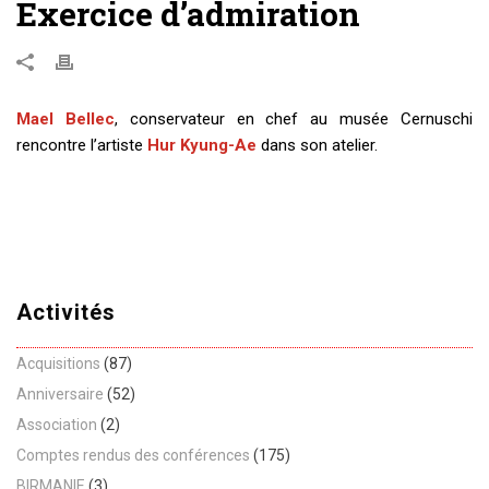
Exercice d’admiration
Mael Bellec
, conservateur en chef au musée Cernuschi
rencontre l’artiste
Hur Kyung-Ae
dans son atelier.
Activités
Acquisitions
(87)
Anniversaire
(52)
Association
(2)
Comptes rendus des conférences
(175)
BIRMANIE
(3)