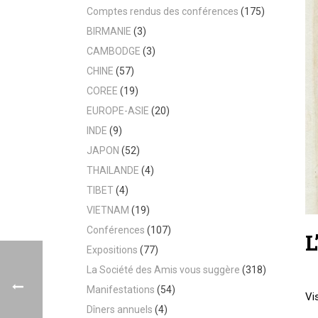
Comptes rendus des conférences
(175)
BIRMANIE
(3)
CAMBODGE
(3)
CHINE
(57)
COREE
(19)
EUROPE-ASIE
(20)
INDE
(9)
JAPON
(52)
THAILANDE
(4)
TIBET
(4)
VIETNAM
(19)
Conférences
(107)
L
Expositions
(77)
La Société des Amis vous suggère
(318)
Manifestations
(54)
Vi
Dîners annuels
(4)