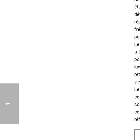
ét
dé
ré
fr
po
Le
a 
po
lu
re
vi
Le
ce
co
ce
ré