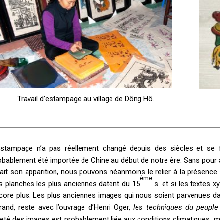
Travail d’estampage au village de Dông Hô.
estampage n’a pas réellement changé depuis des siècles et se fa
obablement été importée de Chine au début de notre ère. Sans pour au
fait son apparition, nous pouvons néanmoins le relier à la présence 
ème
s planches les plus anciennes datent du 15
s. et si les textes x
core plus. Les plus anciennes images qui nous soient parvenues da
rand, reste avec l’ouvrage d’Henri Oger,
les techniques du peuple
reté des images est probablement liée aux conditions climatiques, ma