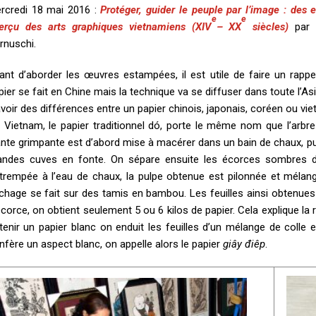
rcredi 18 mai 2016 :
Protéger, guider le peuple par l’image : des
e
e
erçu des arts graphiques vietnamiens (XIV
– XX
siècles)
par 
rnuschi.
ant d’aborder les œuvres estampées, il est utile de faire un rappel 
pier se fait en Chine mais la technique va se diffuser dans toute l’As
avoir des différences entre un papier chinois, japonais, coréen ou vie
 Vietnam, le papier traditionnel dó, porte le même nom que l’arbre 
ante grimpante est d’abord mise à macérer dans un bain de chaux, pui
andes cuves en fonte. On sépare ensuite les écorces sombres des
trempée à l’eau de chaux, la pulpe obtenue est pilonnée et mélang
chage se fait sur des tamis en bambou. Les feuilles ainsi obtenues 
écorce, on obtient seulement 5 ou 6 kilos de papier. Cela explique la 
tenir un papier blanc on enduit les feuilles d’un mélange de colle e
nfère un aspect blanc, on appelle alors le papier
giây điêp
.