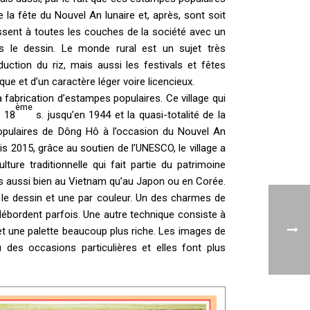
e la fête du Nouvel An lunaire et, après, sont soit
ssent à toutes les couches de la société avec un
ns le dessin. Le monde rural est un sujet très
uction du riz, mais aussi les festivals et fêtes
ue et d’un caractère léger voire licencieux.
 fabrication d’estampes populaires. Ce village qui
ème
u 18
s. jusqu’en 1944 et la quasi-totalité de la
populaires de Dông Hô à l’occasion du Nouvel An
is 2015, grâce au soutien de l’UNESCO, le village a
ture traditionnelle qui fait partie du patrimoine
es aussi bien au Vietnam qu’au Japon ou en Corée.
 le dessin et une par couleur. Un des charmes de
débordent parfois. Une autre technique consiste à
i et une palette beaucoup plus riche. Les images de
 des occasions particulières et elles font plus