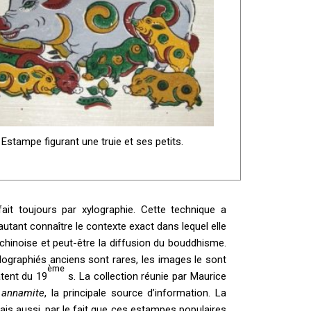
Estampe figurant une truie et ses petits.
it toujours par xylographie. Cette technique a
tant connaître le contexte exact dans lequel elle
chinoise et peut-être la diffusion du bouddhisme.
ylographiés anciens sont rares, les images le sont
ème
tent du 19
s. La collection réunie par Maurice
 annamite
, la principale source d’information. La
is aussi, par le fait que ces estampes populaires