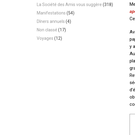
Me
La Société des Amis vous suggère
(318)
ap
Manifestations
(54)
Ce
Dîners annuels
(4)
Non classé
(17)
Av
Voyages
(12)
pa
y 
Au
pl
gr
Re
sé
d’
ob
co