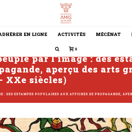
ADHÉRER EN LIGNE
ACTIVITÉS
MÉCÉNAT
0
 peuple par l’image : des e
opagande, aperçu des arts 
 XXe siècles)
AGE : DES ESTAMPES POPULAIRES AUX AFFICHES DE PROPAGANDE, AP