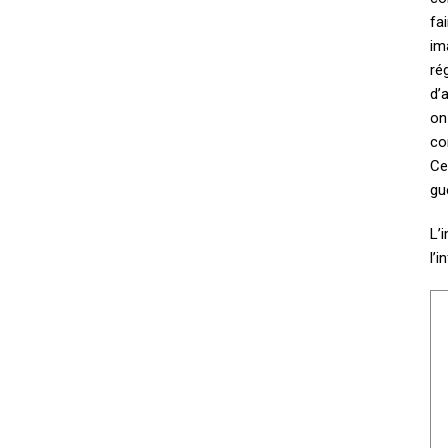
fa
im
ré
d’
on
co
Ce
gu
L’
l’