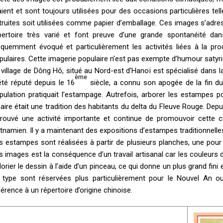
aient et sont toujours utilisées pour des occasions particulières tell
truites soit utilisées comme papier d’emballage. Ces images s’adre
pertoire très varié et font preuve d’une grande spontanéité da
équemment évoqué et particulièrement les activités liées à la prod
pulaires. Cette imagerie populaire n’est pas exempte d’humour satyriq
 village de Dông Hô, situé au Nord-est d’Hanoï est spécialisé dans la
ème
été réputé depuis le 16
siècle, a connu son apogée de la fin d
pulation pratiquait l’estampage. Autrefois, arborer les estampes 
naire était une tradition des habitants du delta du Fleuve Rouge. Depu
trouvé une activité importante et continue de promouvoir cette cul
etnamien. Il y a maintenant des expositions d’estampes traditionnell
s estampes sont réalisées à partir de plusieurs planches, une pour
s images est la conséquence d’un travail artisanal car les couleurs 
lorier le dessin à l’aide d’un pinceau, ce qui donne un plus grand fin
 type sont réservées plus particulièrement pour le Nouvel An ou
férence à un répertoire d’origine chinoise.