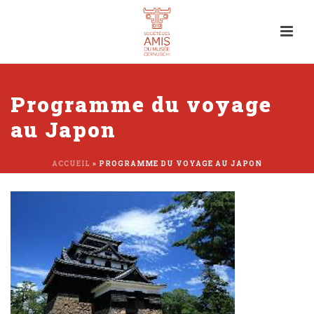
Programme du voyage
au Japon
ACCUEIL
»
PROGRAMME DU VOYAGE AU JAPON