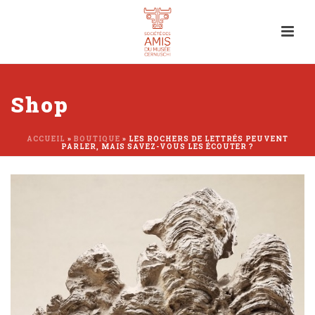
Shop
ACCUEIL
»
BOUTIQUE
»
LES ROCHERS DE LETTRÉS PEUVENT
PARLER, MAIS SAVEZ-VOUS LES ÉCOUTER ?