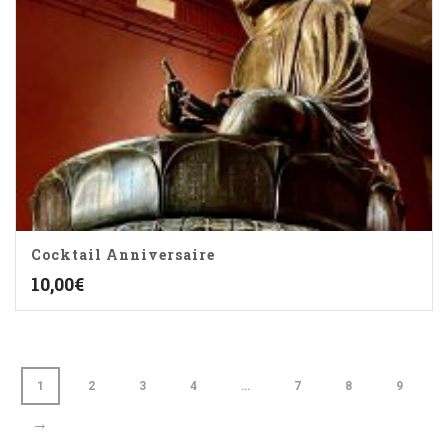
Cocktail Anniversaire
10,00
€
1
2
3
4
…
7
8
9
→