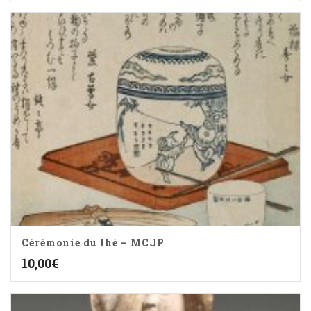
Cérémonie du thé – MCJP
10,00
€