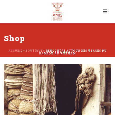
Shop
ACCUEIL
»
BOUTIQUE
»
RENCONTRE AUTOUR DES USAGES DU
BAMBOU AU VIETNAM