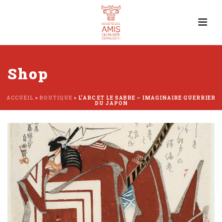
Shop
ACCUEIL
»
BOUTIQUE
»
L’ARC ET LE SABRE – IMAGINAIRE GUERRIER
DU JAPON