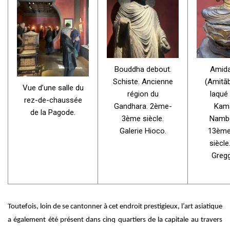
Bouddha debout.
Amida
Schiste. Ancienne
(Amitāb
Vue d’une salle du
région du
laqué 
rez-de-chaussée
Gandhara. 2ème-
Kam
de la Pagode.
3ème siècle.
Namb
Galerie Hioco.
13èm
siècle
Gregg
Toutefois, loin de se cantonner à cet endroit prestigieux, l’art asiatique
a également été présent dans cinq quartiers de la capitale au travers