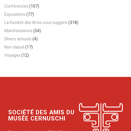
Conférences
(107)
Expositions
(77)
La Société des Amis vous suggère
(318)
Manifestations
(54)
Dîners annuels
(4)
Non classé
(17)
Voyages
(12)
SOCIÉTÉ DES AMIS DU
MUSÉE CERNUSCHI