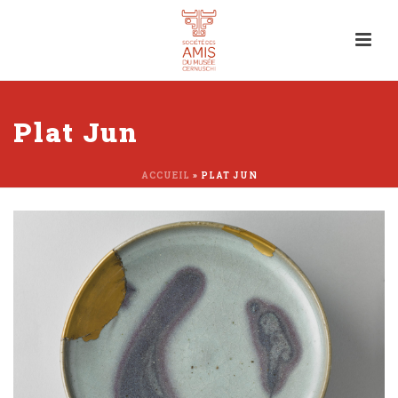
Plat Jun
ACCUEIL
»
PLAT JUN