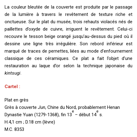
La couleur bleutée de la couverte est produite par le passage
de la lumière à travers le revêtement de texture riche et
onctueuse. Sur le plat du musée, trois rehauts violacés nés de
paillettes d’oxyde de cuivre, irriguent le revêtement. Celui-ci
recouvre le tesson beige orangé jusqu’au-dessus du pied où il
dessine une ligne très irrégulière. Son rebord inférieur est
marqué de traces de pernettes, liées au mode d’enfournement
classique de ces céramiques. Ce plat a fait l’objet d’une
restauration au laque d’or selon la technique japonaise du
kintsugi
.
Cartel :
Plat en grès
Grès à couverte
Jun
, Chine du Nord, probablement Henan
e
e
Dynastie Yuan (1279-1368), fin 13
– début 14
s.
H.4,1 cm ; D.18 cm (lèvre)
M.C. 8353