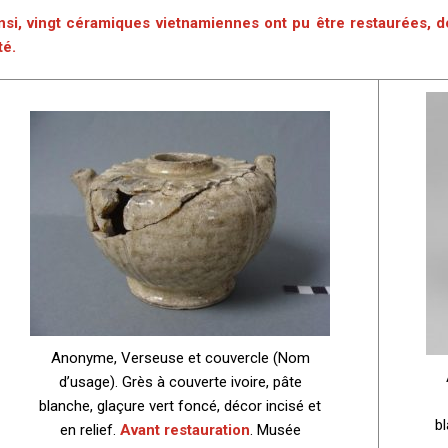
nsi,
vingt céramiques vietnamiennes ont pu être restaurées, d
té
.
Anonyme, Verseuse et couvercle (Nom
d’usage). Grès à couverte ivoire, pâte
blanche, glaçure vert foncé, décor incisé et
bl
en relief.
Avant restauration
. Musée