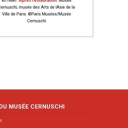
en relief.
Après restauration
. Musée
ernuschi, musée des Arts de lAsie de la
Ville de Paris. ©Paris Musées/Musée
Cernuschi
 DU MUSÉE CERNUSCHI
is