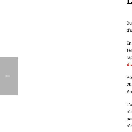
L
Du
d’
En
fe
ra
di
Po
20
Am
L’
ré
pa
ré