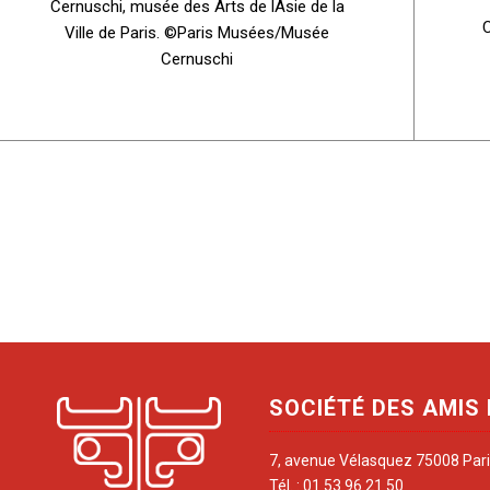
Cernuschi, musée des Arts de lAsie de la
C
Ville de Paris. ©Paris Musées/Musée
Cernuschi
SOCIÉTÉ DES AMIS
7, avenue Vélasquez 75008 Par
Tél. : 01 53 96 21 50