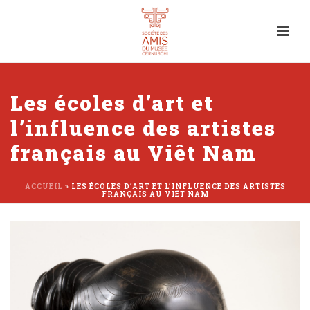
Les écoles d’art et
l’influence des artistes
français au Viêt Nam
ACCUEIL
»
LES ÉCOLES D’ART ET L’INFLUENCE DES ARTISTES
FRANÇAIS AU VIÊT NAM