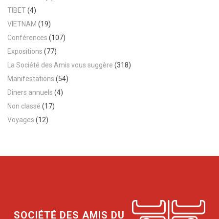
TIBET
(4)
VIETNAM
(19)
Conférences
(107)
Expositions
(77)
La Société des Amis vous suggère
(318)
Manifestations
(54)
Dîners annuels
(4)
Non classé
(17)
Voyages
(12)
SOCIÉTÉ DES AMIS DU