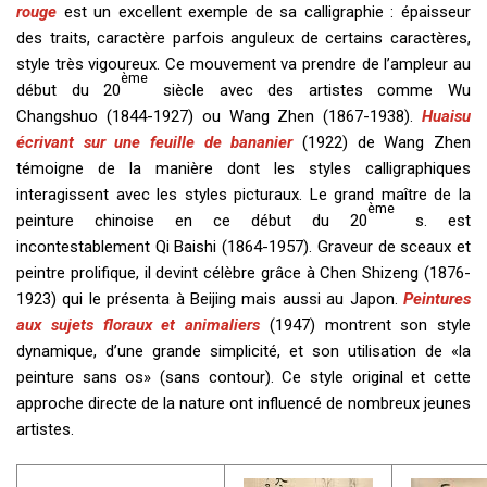
rouge
est un excellent exemple de sa calligraphie : épaisseur
des traits, caractère parfois anguleux de certains caractères,
style très vigoureux. Ce mouvement va prendre de l’ampleur au
ème
début du 20
siècle avec des artistes comme Wu
Changshuo (1844-1927) ou Wang Zhen (1867-1938).
Huaisu
écrivant sur une feuille de bananier
(1922) de Wang Zhen
témoigne de la manière dont les styles calligraphiques
interagissent avec les styles picturaux. Le grand maître de la
ème
peinture chinoise en ce début du 20
s. est
incontestablement Qi Baishi (1864-1957). Graveur de sceaux et
peintre prolifique, il devint célèbre grâce à Chen Shizeng (1876-
1923) qui le présenta à Beijing mais aussi au Japon.
Peintures
aux sujets floraux et animaliers
(1947) montrent son style
dynamique, d’une grande simplicité, et son utilisation de «la
peinture sans os» (sans contour). Ce style original et cette
approche directe de la nature ont influencé de nombreux jeunes
artistes.