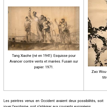
Tang Xiaohe (né en 1941). Esquisse pour
Avancer contre vents et marées. Fusain sur
papier. 1971.
Zao Wou-k
tit
Les peintres venus en Occident avaient deux possibilités, soit
jouer l’exotisme, soit s’intégrer aux courants européens.