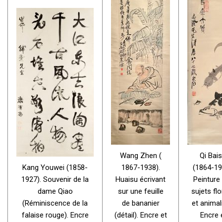
Wang Zhen (
Qi Bais
Kang Youwei (1858-
1867-1938).
(1864-19
1927). Souvenir de la
Huaisu écrivant
Peinture
dame Qiao
sur une feuille
sujets fl
(Réminiscence de la
de bananier
et animal
falaise rouge). Encre
(détail). Encre et
Encre 