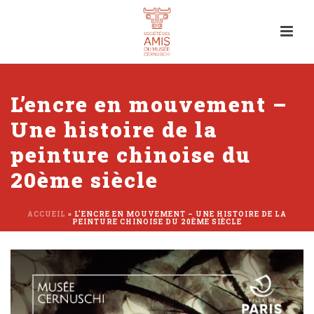
L’encre en mouvement –
Une histoire de la
peinture chinoise du
20ème siècle
ACCUEIL
»
L’ENCRE EN MOUVEMENT – UNE HISTOIRE DE LA
PEINTURE CHINOISE DU 20ÈME SIÈCLE