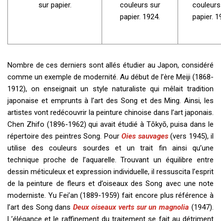
sur papier.
couleurs sur
couleurs
papier. 1924.
papier. 1
Nombre de ces derniers sont allés étudier au Japon, considéré
comme un exemple de modernité. Au début de l’ère Meiji (1868-
1912), on enseignait un style naturaliste qui mêlait tradition
japonaise et emprunts à l’art des Song et des Ming. Ainsi, les
artistes vont redécouvrir la peinture chinoise dans l’art japonais.
Chen Zhifo (1896-1962) qui avait étudié à Tōkyō, puisa dans le
répertoire des peintres Song. Pour
Oies sauvages
(vers 1945), il
utilise des couleurs sourdes et un trait fin ainsi qu’une
technique proche de l’aquarelle. Trouvant un équilibre entre
dessin méticuleux et expression individuelle, il ressuscita l’esprit
de la peinture de fleurs et d’oiseaux des Song avec une note
moderniste. Yu Fei’an (1889-1959) fait encore plus référence à
l’art des Song dans
Deux oiseaux verts sur un magnolia
(1947).
L’élégance et le raffinement du traitement se fait au détriment