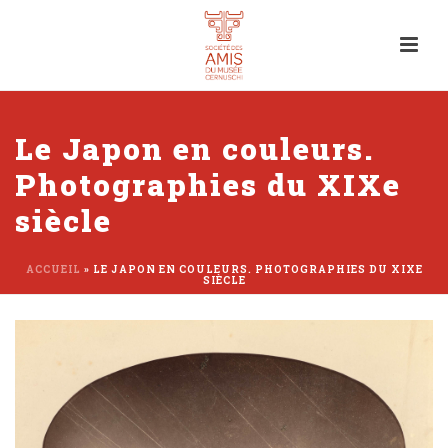
Le Japon en couleurs.
Photographies du XIXe
siècle
ACCUEIL
»
LE JAPON EN COULEURS. PHOTOGRAPHIES DU XIXE
SIÈCLE