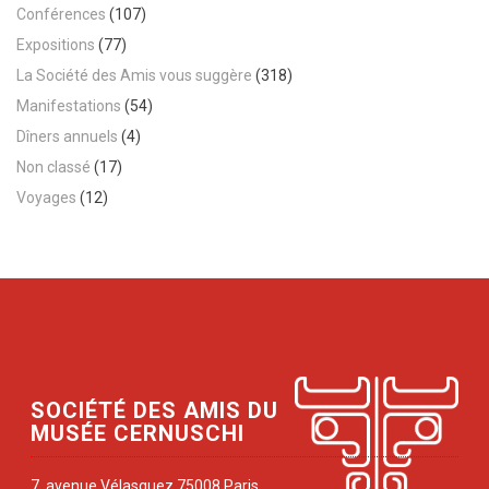
Conférences
(107)
Expositions
(77)
La Société des Amis vous suggère
(318)
Manifestations
(54)
Dîners annuels
(4)
Non classé
(17)
Voyages
(12)
SOCIÉTÉ DES AMIS DU
MUSÉE CERNUSCHI
7, avenue Vélasquez 75008 Paris