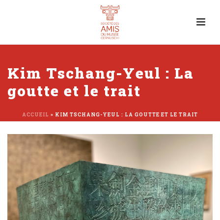
Kim Tschang-Yeul : La
goutte et le trait
ACCUEIL
»
KIM TSCHANG-YEUL : LA GOUTTE ET LE TRAIT