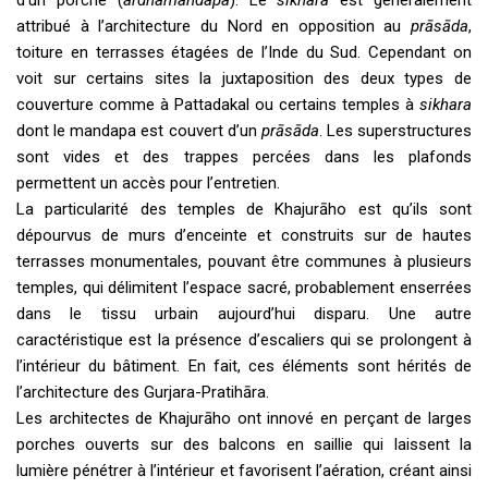
d’un porche (
ardhamandapa
). Le
sikhara
est généralement
attribué à l’architecture du Nord en opposition au
prāsāda
,
toiture en terrasses étagées de l’Inde du Sud. Cependant on
voit sur certains sites la juxtaposition des deux types de
couverture comme à Pattadakal ou certains temples à
sikhara
dont le mandapa est couvert d’un
prāsāda
. Les superstructures
sont vides et des trappes percées dans les plafonds
permettent un accès pour l’entretien.
La particularité des temples de Khajurāho est qu’ils sont
dépourvus de murs d’enceinte et construits sur de hautes
terrasses monumentales, pouvant être communes à plusieurs
temples, qui délimitent l’espace sacré, probablement enserrées
dans le tissu urbain aujourd’hui disparu. Une autre
caractéristique est la présence d’escaliers qui se prolongent à
l’intérieur du bâtiment. En fait, ces éléments sont hérités de
l’architecture des Gurjara-Pratihāra.
Les architectes de Khajurāho ont innové en perçant de larges
porches ouverts sur des balcons en saillie qui laissent la
lumière pénétrer à l’intérieur et favorisent l’aération, créant ainsi