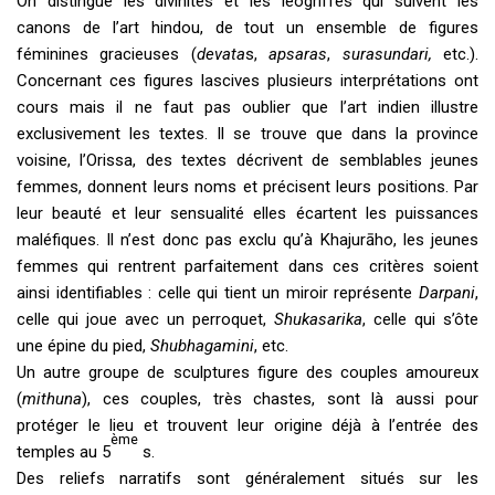
On distingue les divinités et les léogriffes qui suivent les
canons de l’art hindou, de tout un ensemble de figures
féminines gracieuses (
devata
s,
apsaras
,
surasundari,
etc.).
Concernant ces figures lascives plusieurs interprétations ont
cours mais il ne faut pas oublier que l’art indien illustre
exclusivement les textes. Il se trouve que dans la province
voisine, l’Orissa, des textes décrivent de semblables jeunes
femmes, donnent leurs noms et précisent leurs positions. Par
leur beauté et leur sensualité elles écartent les puissances
maléfiques. Il n’est donc pas exclu qu’à Khajurāho, les jeunes
femmes qui rentrent parfaitement dans ces critères soient
ainsi identifiables : celle qui tient un miroir représente
Darpani
,
celle qui joue avec un perroquet,
Shukasarika
, celle qui s’ôte
une épine du pied,
Shubhagamini
, etc.
Un autre groupe de sculptures figure des couples amoureux
(
mithuna
), ces couples, très chastes, sont là aussi pour
protéger le lieu et trouvent leur origine déjà à l’entrée des
ème
temples au 5
s.
Des reliefs narratifs sont généralement situés sur les