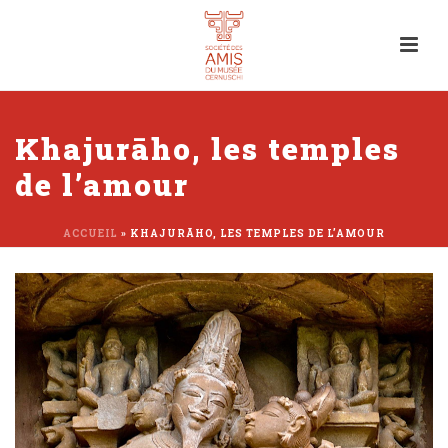
Khajurāho, les temples
de l’amour
ACCUEIL
»
KHAJURĀHO, LES TEMPLES DE L’AMOUR