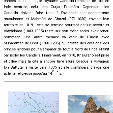
années du 11
s., le royaume Candella remplace de fait, en
Inde centrale, celui des Gurjara-Pratihāra. Cependant, les
Candella doivent faire face à l’avancée des conquérants
musulmans et Mahmūd de Ghazni (971-1030) envahit leur
territoire en 1019 ; cela se termine pourtant par un accord et
Vidyādhara (1003-1035) reste sur son trône après avoir rendu
hommage. Une autre menace va venir de l’Ouest avec
Muhammad de Ghôr (1160-1206) qui profite des divisions des
princes hindous pour s’emparer de tout le Nord de l’Inde et finit
par isoler les Candella. Finalement, en 1310, Khajurāho est prise
et pillée mais la cité a encore fière allure lorsque le voyageur
Ibn Battūta la visite vers 1335 et elle continuera d’avoir une
ème
activité religieuse jusqu’au 14
s.