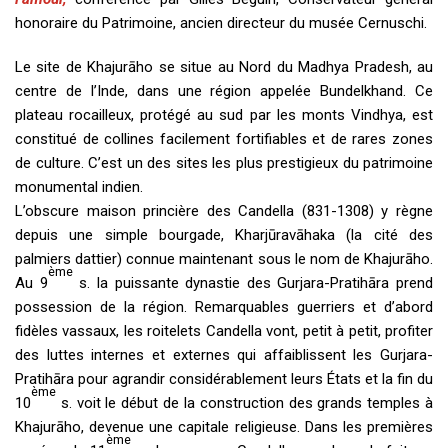
honoraire du Patrimoine, ancien directeur du musée Cernuschi.
Le site de Khajurāho se situe au Nord du Madhya Pradesh, au
centre de l’Inde, dans une région appelée Bundelkhand. Ce
plateau rocailleux, protégé au sud par les monts Vindhya, est
constitué de collines facilement fortifiables et de rares zones
de culture. C’est un des sites les plus prestigieux du patrimoine
monumental indien.
L’obscure maison princière des Candella (831-1308) y règne
depuis une simple bourgade, Kharjūravāhaka (la cité des
palmiers dattier) connue maintenant sous le nom de Khajurāho.
ème
Au 9
s. la puissante dynastie des Gurjara-Pratihāra prend
possession de la région. Remarquables guerriers et d’abord
fidèles vassaux, les roitelets Candella vont, petit à petit, profiter
des luttes internes et externes qui affaiblissent les Gurjara-
Pratihāra pour agrandir considérablement leurs États et la fin du
ème
10
s. voit le début de la construction des grands temples à
Khajurāho, devenue une capitale religieuse. Dans les premières
ème