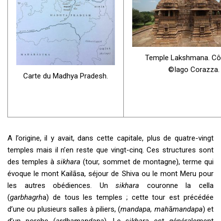
Temple Lakshmana. Côt
©Iago Corazza.
Carte du Madhya Pradesh.
A l’origine, il y avait, dans cette capitale, plus de quatre-vingt
temples mais il n’en reste que vingt-cinq. Ces structures sont
des temples à
sikhara
(tour, sommet de montagne), terme qui
évoque le mont Kailāsa, séjour de Shiva ou le mont Meru pour
les autres obédiences. Un
sikhara
couronne la cella
(
garbhagrh
a) de tous les temples ; cette tour est précédée
d’une ou plusieurs salles à piliers, (
mandapa, mah
ā
mandapa
) et