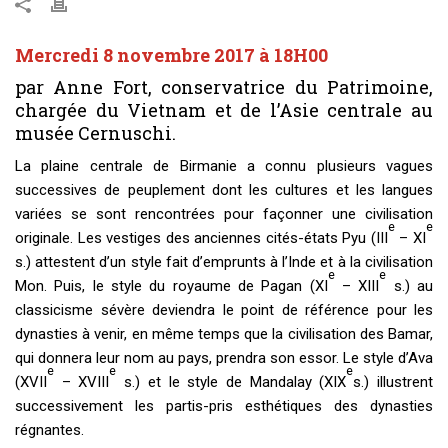
Mercredi 8 novembre 2017 à 18H00
par Anne Fort, conservatrice du Patrimoine,
chargée du Vietnam et de l’Asie centrale au
musée Cernuschi.
La plaine centrale de Birmanie a connu plusieurs vagues
successives de peuplement dont les cultures et les langues
variées se sont rencontrées pour façonner une civilisation
e
e
originale. Les vestiges des anciennes cités-états Pyu (III
– XI
s.) attestent d’un style fait d’emprunts à l’Inde et à la civilisation
e
e
Mon. Puis, le style du royaume de Pagan (XI
– XIII
s.) au
classicisme sévère deviendra le point de référence pour les
dynasties à venir, en même temps que la civilisation des Bamar,
qui donnera leur nom au pays, prendra son essor. Le style d’Ava
e
e
e
(XVII
– XVIII
s.) et le style de Mandalay (XIX
s.) illustrent
successivement les partis-pris esthétiques des dynasties
régnantes.