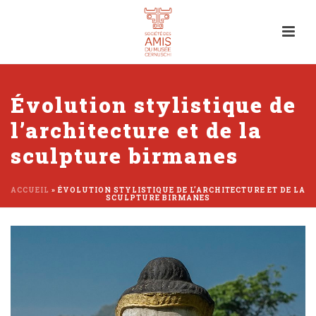
Évolution stylistique de
l’architecture et de la
sculpture birmanes
ACCUEIL
»
ÉVOLUTION STYLISTIQUE DE L’ARCHITECTURE ET DE LA
SCULPTURE BIRMANES