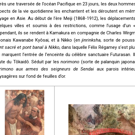
rès une traversée de l’océan Pacifique en 23 jours, les deux hommes
pects de la vie quotidienne les enchantent et les déroutent en même
yage en Asie. Au début de l’ère Meiji (1868-1912), les déplacements 
elques villes et soumis à des restrictions, comme l’usage d’un «p
pendant, ils se rendent à Kamakura en compagnie de Charles Wirgman,
ponais Kawanabe Kyôsai, et à Nikko (en
jinrinksha,
sorte de pouss
nt sacré et pont banal à Nikko
, dans laquelle Félix Régamey s’est pl
i marquent l’entrée de l’enceinte du célèbre sanctuaire Futurasan.
ute du Tôkaidô. Séduit par les
norimono
(sorte de palanquin japonai
rimono aux armes des seigneurs de Sendai
aux parois intérie
ysagères sur fond de feuilles d’or.