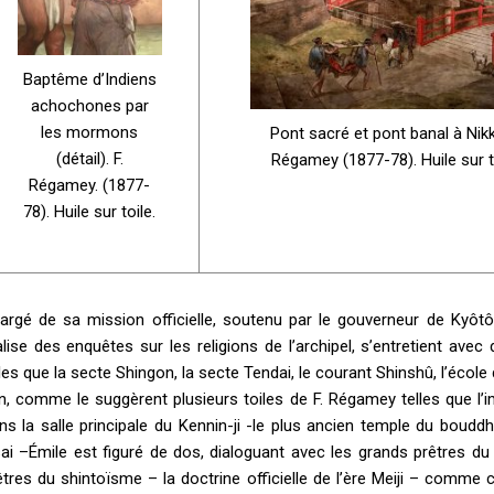
Baptême d’Indiens
achochones par
les mormons
Pont sacré et pont banal à Nikk
(détail). F.
Régamey (1877-78). Huile sur t
Régamey. (1877-
78). Huile sur toile.
argé de sa mission officielle, soutenu par le gouverneur de Kyô
alise des enquêtes sur les religions de l’archipel, s’entretient a
lles que la secte Shingon, la secte Tendai, le courant Shinshû, l’écol
n, comme le suggèrent plusieurs toiles de F. Régamey telles que l
ns la salle principale du Kennin-ji -le plus ancien temple du bou
sai –Émile est figuré de dos, dialoguant avec les grands prêtres du 
êtres du shintoïsme – la doctrine officielle de l’ère Meiji – comm