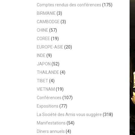
Comptes rendus des conférences
(175)
BIRMANIE
(3)
CAMBODGE
(3)
CHINE
(57)
COREE
(19)
EUROPE-ASIE
(20)
INDE
(9)
JAPON
(52)
THAILANDE
(4)
TIBET
(4)
VIETNAM
(19)
Conférences
(107)
Expositions
(77)
La Société des Amis vous suggère
(318)
Manifestations
(54)
Dîners annuels
(4)