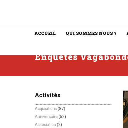
ACCUEIL
QUI SOMMES NOUS ?
Enquêtes vagabonde
Activités
Acquisitions
(87)
Anniversaire
(52)
Association
(2)