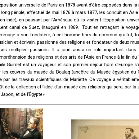
exposition universelle de Paris en 1878 avant d’être exposées dans l
 long périple, effectué de mai 1876 à mars 1877, les conduit en Asie
 en Inde), en passant par l’Amérique où ils visitent l’Exposition univer
cent canal de Suez, inauguré en 1869. Tout en retraçant le voyage
mmage à son fondateur, à cet homme hors du commun qui fut, tout à 
sicien et écrivain, passionné des religions et fondateur de deux mus
ses multiples passions. Il a joué aussi un rôle important dans
mpréhension des religions et des arts de l’Asie en France à la fin du 
ile Guimet est un voyageur et son premier séjour hors d’Europe s’e
r les œuvres du musée du Boulaq (ancêtre du Musée égyptien du 
e par les travaux scientifiques de Mariette. Ce voyage a véritable
ût de la collection et l’idée d’un musée des religions qui sera, par la s
 Japon, et de l’Égypte».