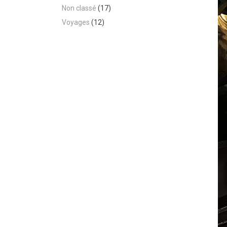
Non classé
(17)
Voyages
(12)