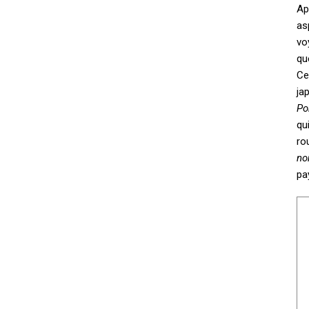
Ap
as
vo
qu
Ce
ja
Po
qu
ro
no
pa