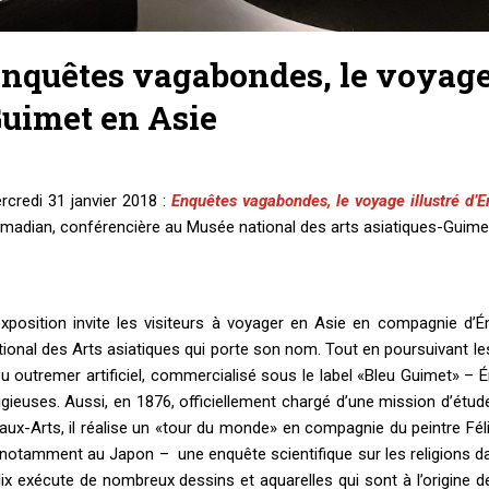
nquêtes vagabondes, le voyage 
uimet en Asie
rcredi 31 janvier 2018 :
Enquêtes vagabondes, le voyage illustré d’
madian, conférencière au Musée national des arts asiatiques-Guime
exposition invite les visiteurs à voyager en Asie en compagnie d’
tional des Arts asiatiques qui porte son nom. Tout en poursuivant les
eu outremer artificiel, commercialisé sous le label «Bleu Guimet» – 
ligieuses. Aussi, en 1876, officiellement chargé d’une mission d’étude
aux-Arts, il réalise un «tour du monde» en compagnie du peintre Fé
 notamment au Japon – une enquête scientifique sur les religions d
lix exécute de nombreux dessins et aquarelles qui sont à l’origine d