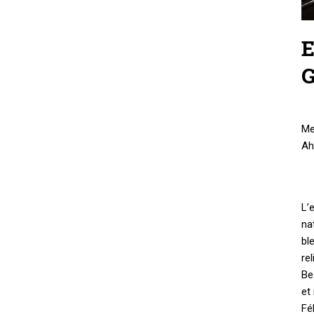
E
G
Me
Ah
L’
na
bl
re
Be
et
Fé