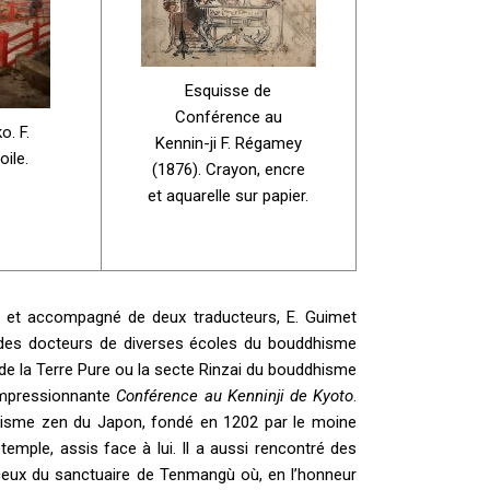
Esquisse de
Conférence au
o. F.
Kennin-ji F. Régamey
oile.
(1876). Crayon, encre
et aquarelle sur papier.
tô et accompagné de deux traducteurs, E. Guimet
vec des docteurs de diverses écoles du bouddhisme
e de la Terre Pure ou la secte Rinzai du bouddhisme
’impressionnante
Conférence au Kenninji de Kyoto
.
ddhisme zen du Japon, fondé en 1202 par le moine
temple, assis face à lui. Il a aussi rencontré des
e ceux du sanctuaire de Tenmangù où, en l’honneur