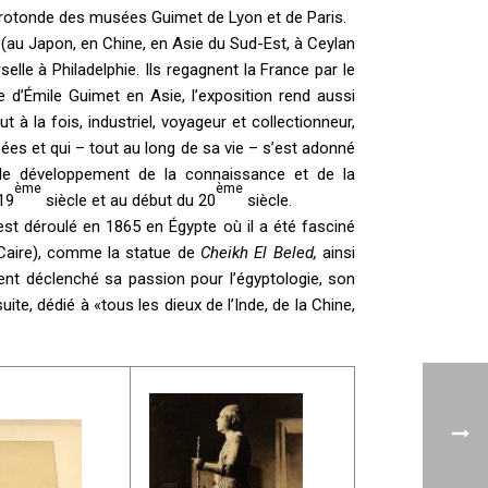
a rotonde des musées Guimet de Lyon et de Paris.
 (au Japon, en Chine, en Asie du Sud-Est, à Ceylan
selle à Philadelphie. Ils regagnent la France par le
 d’Émile Guimet en Asie, l’exposition rend aussi
la fois, industriel, voyageur et collectionneur,
ées et qui – tout au long de sa vie – s’est adonné
 le développement de la connaissance et de la
ème
ème
19
siècle et au début du 20
siècle.
st déroulé en 1865 en Égypte où il a été fasciné
Caire), comme la statue de
Cheikh El Beled
,
ainsi
ment déclenché sa passion pour l’égyptologie, son
uite, dédié à «tous les dieux de l’Inde, de la Chine,