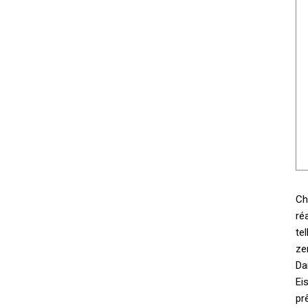
Ch
ré
te
ze
Da
Ei
pr