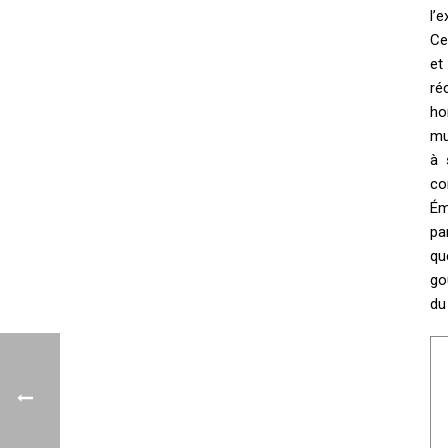
l’
Ce
et
ré
ho
mu
à 
co
Ém
pa
qu
go
du