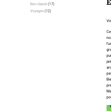
Non classé
(17)
Voyages
(12)
Vi
Ce
no
l’
gr
pu
ja
ar
pa
Bi
pr
Ma
po