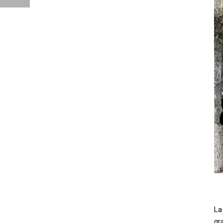
La
gr