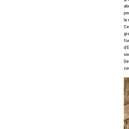
ab
pe
la
Ce
gr
fo
d’
se
De
ce