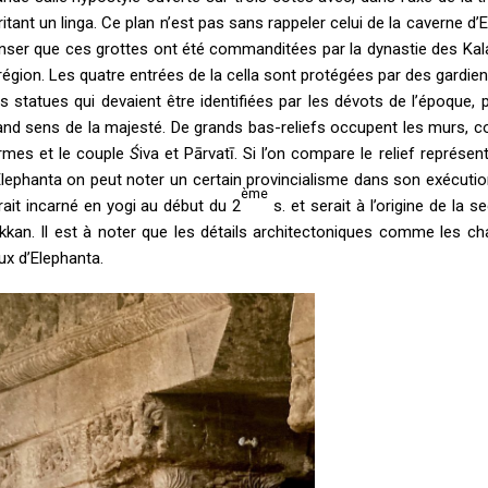
ritant un linga. Ce plan n’est pas sans rappeler celui de la caverne d
nser que ces grottes ont été commanditées par la dynastie des Kala
 région. Les quatre entrées de la cella sont protégées par des gardien
s statues qui devaient être identifiées par les dévots de l’époque
and sens de la majesté. De grands bas-reliefs occupent les murs, 
rmes et le couple
Ś
iva et Pārvatī. Si l’on compare le relief représe
Elephanta on peut noter un certain provincialisme dans son exécutio
ème
rait incarné en yogi au début du 2
s. et serait à l’origine de la 
kkan. Il est à noter que les détails architectoniques comme les ch
ux d’Elephanta.