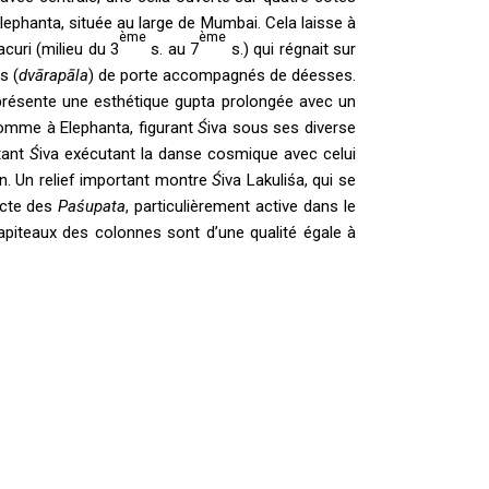
’Elephanta, située au large de Mumbai. Cela laisse à
ème
ème
curi (milieu du 3
s. au 7
s.) qui régnait sur
s (
dvārapāla
) de porte accompagnés de déesses.
, présente une esthétique gupta prolongée avec un
comme à Elephanta, figurant
Ś
iva sous ses diverse
ntant
Ś
iva exécutant la danse cosmique avec celui
n. Un relief important montre
Ś
iva Lakuliśa, qui se
secte des
Paśupata
, particulièrement active dans le
apiteaux des colonnes sont d’une qualité égale à