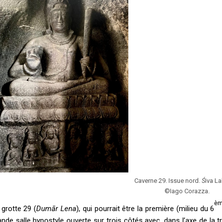
Caverne 29. Issue nord.
Ś
iva La
©Iago Corazza.
è
 grotte 29 (
Dumār Lena
), qui pourrait être la première (milieu du 6
ande salle hypostyle ouverte sur trois côtés avec, dans l’axe de la t