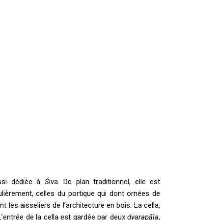
ssi dédiée à
Ś
iva. De plan traditionnel, elle est
ulièrement, celles du portique qui dont ornées de
les aisseliers de l’architecture en bois. La cella,
L’entrée de la cella est gardée par deux
dvarapāla
,