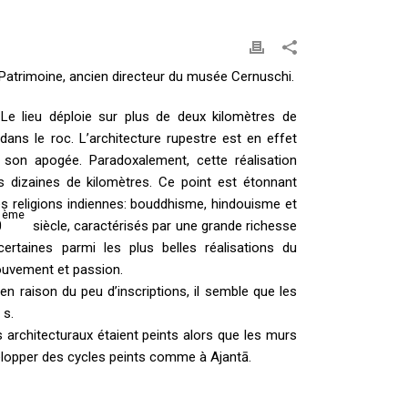
Patrimoine, ancien directeur du musée Cernuschi.
 Le lieu déploie sur plus de deux kilomètres de
ns le roc. L’architecture rupestre est en effet
ue son apogée. Paradoxalement, cette réalisation
s dizaines de kilomètres. Ce point est étonnant
es religions indiennes: bouddhisme, hindouisme et
ème
0
siècle, caractérisés par une grande richesse
 certaines parmi les plus belles réalisations du
ouvement et passion.
en raison du peu d’inscriptions, il semble que les
s.
s architecturaux étaient peints alors que les murs
elopper des cycles peints comme à Ajantā.