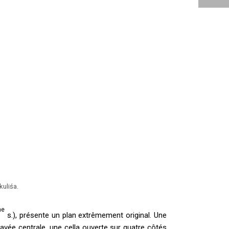
kuliśa.
me
s.), présente un plan extrêmement original. Une
ravée centrale, une cella ouverte sur quatre côtés