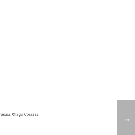
rapāla
. ©Iago Corazza.