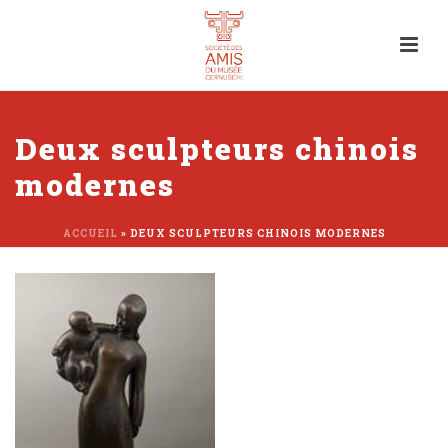
Deux sculpteurs chinois
modernes
ACCUEIL
»
DEUX SCULPTEURS CHINOIS MODERNES