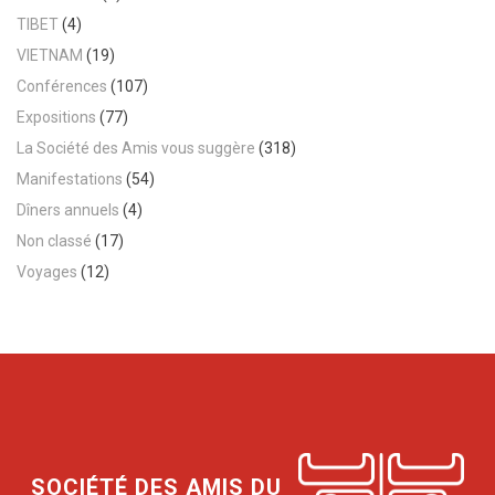
TIBET
(4)
VIETNAM
(19)
Conférences
(107)
Expositions
(77)
La Société des Amis vous suggère
(318)
Manifestations
(54)
Dîners annuels
(4)
Non classé
(17)
Voyages
(12)
SOCIÉTÉ DES AMIS DU